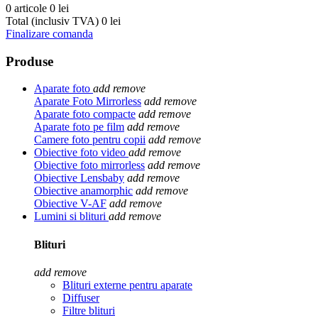
0 articole
0 lei
Total (inclusiv TVA)
0 lei
Finalizare comanda
Produse
Aparate foto
add
remove
Aparate Foto Mirrorless
add
remove
Aparate foto compacte
add
remove
Aparate foto pe film
add
remove
Camere foto pentru copii
add
remove
Obiective foto video
add
remove
Obiective foto mirrorless
add
remove
Obiective Lensbaby
add
remove
Obiective anamorphic
add
remove
Obiective V-AF
add
remove
Lumini si blituri
add
remove
Blituri
add
remove
Blituri externe pentru aparate
Diffuser
Filtre blituri