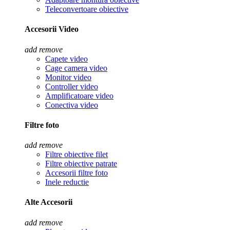
Teleconvertoare obiective
Accesorii Video
add
remove
Capete video
Cage camera video
Monitor video
Controller video
Amplificatoare video
Conectiva video
Filtre foto
add
remove
Filtre obiective filet
Filtre obiective patrate
Accesorii filtre foto
Inele reductie
Alte Accesorii
add
remove