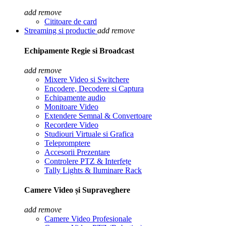
add
remove
Cititoare de card
Streaming si productie
add
remove
Echipamente Regie si Broadcast
add
remove
Mixere Video si Switchere
Encodere, Decodere si Captura
Echipamente audio
Monitoare Video
Extendere Semnal & Convertoare
Recordere Video
Studiouri Virtuale si Grafica
Telepromptere
Accesorii Prezentare
Controlere PTZ & Interfețe
Tally Lights & Iluminare Rack
Camere Video și Supraveghere
add
remove
Camere Video Profesionale