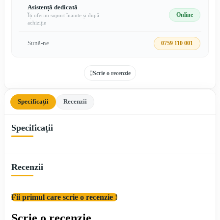
Asistență dedicată
Online
Îți oferim suport înainte și după
achiziție
Sună-ne
0759 110 001
Scrie o recenzie
Specificații
Recenzii
Specificații
Recenzii
Fii primul care scrie o recenzie !
Scrie o recenzie