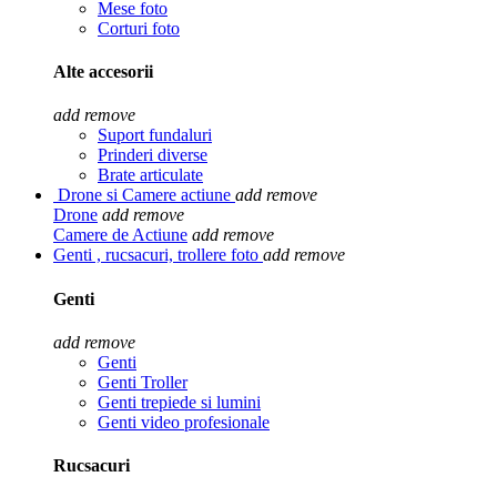
Mese foto
Corturi foto
Alte accesorii
add
remove
Suport fundaluri
Prinderi diverse
Brate articulate
Drone si Camere actiune
add
remove
Drone
add
remove
Camere de Actiune
add
remove
Genti , rucsacuri, trollere foto
add
remove
Genti
add
remove
Genti
Genti Troller
Genti trepiede si lumini
Genti video profesionale
Rucsacuri