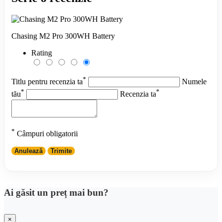
Chasing M2 Pro 300WH Battery
Rating
*
Titlu pentru recenzia ta
Numele
*
*
tău
Recenzia ta
*
Câmpuri obligatorii
Anulează
Trimite
Ai găsit un preț mai bun?
×