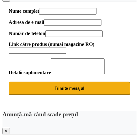
Nume complet
Adresa de e-mail
Număr de telefon
Link către produs (numai magazine RO)
Detalii suplimentare
Trimite mesajul
Anunță-mă când scade prețul
×