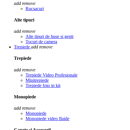
add
remove
Rucsacuri
Alte tipuri
add
remove
Alte tipuri de huse si genti
Tocuri de camera
Trepiede
add
remove
Trepiede
add
remove
Trepiede Video Profesionale
Minitrepiede
Trepiede foto in kit
Monopiede
add
remove
Monopiede
Monopiede video fluide
Capete si Accesorii