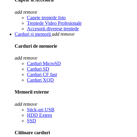
add
remove
Capete trepiede foto
Trepiede Video Profesionale
Accesorii diverese trepiede
Carduri și memorii
add
remove
Carduri de memorie
add
remove
Carduri MicroSD
Carduri SD
Carduri CF fast
Carduri XQD
Memorii externe
add
remove
Stick-uri USB
HDD Extern
SSD
Cititoare carduri