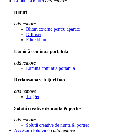
Lumini si blituri
add
remove
Blituri
add
remove
Blituri externe pentru aparate
Diffuser
Filtre blituri
Lumină continuă portabila
add
remove
Lumina continua portabila
Declanşatoare bliţuri foto
add
remove
Trigger
Solutii creative de nunta & portret
add
remove
Solutii creative de nunta & portret
Accesorii foto video
add
remove