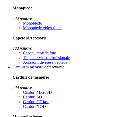
Monopiede
add
remove
Monopiede
Monopiede video fluide
Capete si Accesorii
add
remove
Capete trepiede foto
Trepiede Video Profesionale
Accesorii diverese trepiede
Carduri și memorii
add
remove
Carduri de memorie
add
remove
Carduri MicroSD
Carduri SD
Carduri CF fast
Carduri XQD
Memorii externe