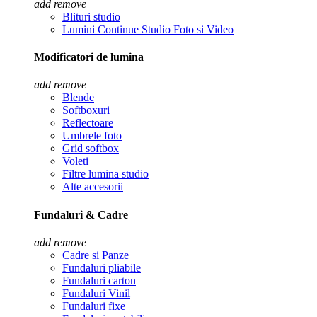
add
remove
Blituri studio
Lumini Continue Studio Foto si Video
Modificatori de lumina
add
remove
Blende
Softboxuri
Reflectoare
Umbrele foto
Grid softbox
Voleti
Filtre lumina studio
Alte accesorii
Fundaluri & Cadre
add
remove
Cadre si Panze
Fundaluri pliabile
Fundaluri carton
Fundaluri Vinil
Fundaluri fixe