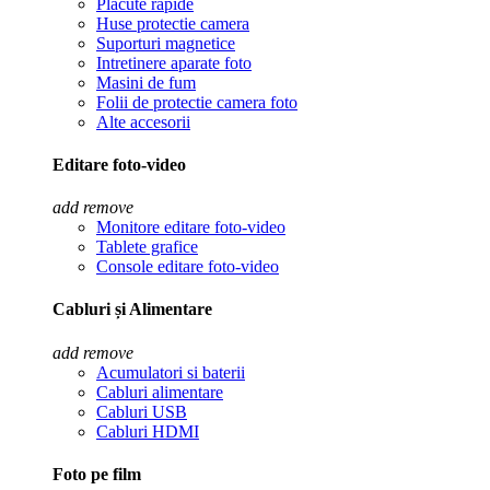
Placute rapide
Huse protectie camera
Suporturi magnetice
Intretinere aparate foto
Masini de fum
Folii de protectie camera foto
Alte accesorii
Editare foto-video
add
remove
Monitore editare foto-video
Tablete grafice
Console editare foto-video
Cabluri și Alimentare
add
remove
Acumulatori si baterii
Cabluri alimentare
Cabluri USB
Cabluri HDMI
Foto pe film