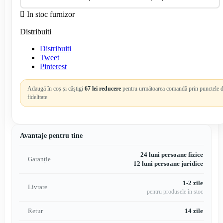

In stoc furnizor
Distribuiti
Distribuiti
Tweet
Pinterest
Adaugă în coș și câștigi
67 lei reducere
pentru următoarea comandă prin punctele 
fidelitate
Avantaje pentru tine
24 luni persoane fizice
Garanție
12 luni persoane juridice
1-2 zile
Livrare
pentru produsele în stoc
Retur
14 zile