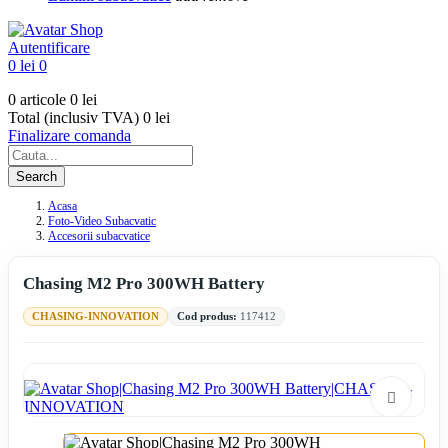
Autentificare
0 lei
0
0 articole
0 lei
Total (inclusiv TVA)
0 lei
Finalizare comanda
Search
Acasa
Foto-Video Subacvatic
Accesorii subacvatice
Chasing M2 Pro 300WH Battery
CHASING-INNOVATION
Cod produs:
117412