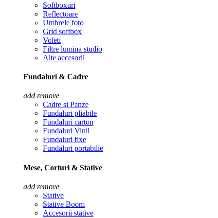
Softboxuri
Reflectoare
Umbrele foto
Grid softbox
Voleti
Filtre lumina studio
Alte accesorii
Fundaluri & Cadre
add
remove
Cadre si Panze
Fundaluri pliabile
Fundaluri carton
Fundaluri Vinil
Fundaluri fixe
Fundaluri portabilie
Mese, Corturi & Stative
add
remove
Stative
Stative Boom
Accesorii stative