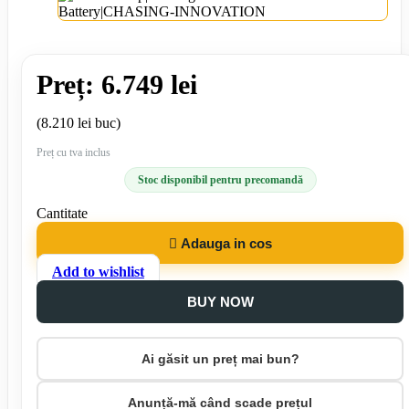
Preț: 6.749 lei
(8.210 lei buc)
Preț cu tva inclus
Stoc disponibil pentru precomandă
Cantitate

Adauga in cos
Add to wishlist
BUY NOW
Ai găsit un preț mai bun?
Anunță-mă când scade prețul