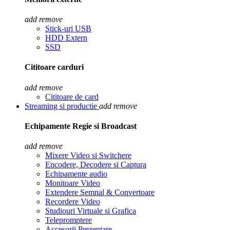
add
remove
Stick-uri USB
HDD Extern
SSD
Cititoare carduri
add
remove
Cititoare de card
Streaming si productie
add
remove
Echipamente Regie si Broadcast
add
remove
Mixere Video si Switchere
Encodere, Decodere si Captura
Echipamente audio
Monitoare Video
Extendere Semnal & Convertoare
Recordere Video
Studiouri Virtuale si Grafica
Telepromptere
Accesorii Prezentare