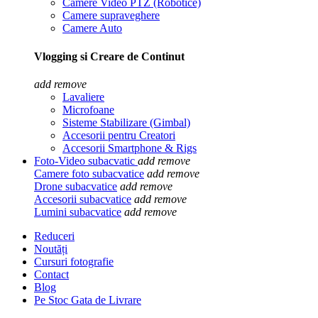
Camere Video PTZ (Robotice)
Camere supraveghere
Camere Auto
Vlogging si Creare de Continut
add
remove
Lavaliere
Microfoane
Sisteme Stabilizare (Gimbal)
Accesorii pentru Creatori
Accesorii Smartphone & Rigs
Foto-Video subacvatic
add
remove
Camere foto subacvatice
add
remove
Drone subacvatice
add
remove
Accesorii subacvatice
add
remove
Lumini subacvatice
add
remove
Reduceri
Noutăți
Cursuri fotografie
Contact
Blog
Pe Stoc Gata de Livrare