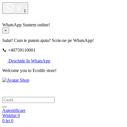
1
WhatsApp
Suntem online!
×
Salut! Cum te putem ajuta? Scrie-ne pe WhatsApp!
📞 +40759110001
Deschide în WhatsApp
Welcome you to Ecolife store!
Din respect pentru fotografie
Autentificare
Wishlist
0
0 lei
0