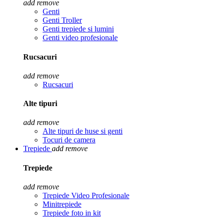
add
remove
Genti
Genti Troller
Genti trepiede si lumini
Genti video profesionale
Rucsacuri
add
remove
Rucsacuri
Alte tipuri
add
remove
Alte tipuri de huse si genti
Tocuri de camera
Trepiede
add
remove
Trepiede
add
remove
Trepiede Video Profesionale
Minitrepiede
Trepiede foto in kit