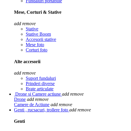
Fundaluri portabilie
Mese, Corturi & Stative
add
remove
Stative
Stative Boom
Accesorii stative
Mese foto
Corturi foto
Alte accesorii
add
remove
Suport fundaluri
Prinderi diverse
Brate articulate
Drone si Camere actiune
add
remove
Drone
add
remove
Camere de Actiune
add
remove
Genti , rucsacuri, trollere foto
add
remove
Genti