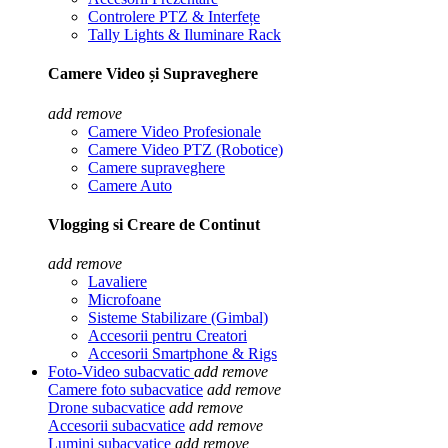
Controlere PTZ & Interfețe
Tally Lights & Iluminare Rack
Camere Video și Supraveghere
add
remove
Camere Video Profesionale
Camere Video PTZ (Robotice)
Camere supraveghere
Camere Auto
Vlogging si Creare de Continut
add
remove
Lavaliere
Microfoane
Sisteme Stabilizare (Gimbal)
Accesorii pentru Creatori
Accesorii Smartphone & Rigs
Foto-Video subacvatic
add
remove
Camere foto subacvatice
add
remove
Drone subacvatice
add
remove
Accesorii subacvatice
add
remove
Lumini subacvatice
add
remove