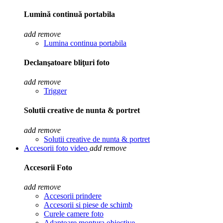
Lumină continuă portabila
add
remove
Lumina continua portabila
Declanşatoare bliţuri foto
add
remove
Trigger
Solutii creative de nunta & portret
add
remove
Solutii creative de nunta & portret
Accesorii foto video
add
remove
Accesorii Foto
add
remove
Accesorii prindere
Accesorii si piese de schimb
Curele camere foto
Adaptoare montura obiective