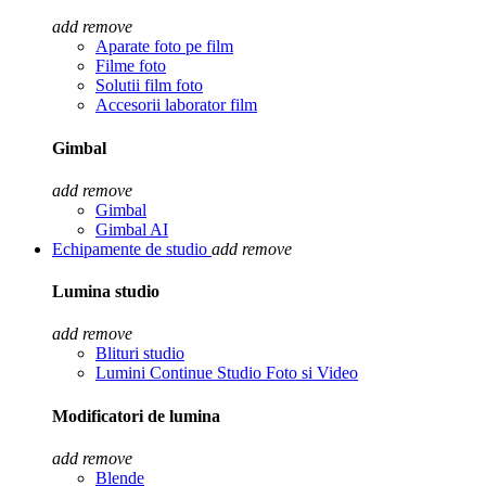
add
remove
Aparate foto pe film
Filme foto
Solutii film foto
Accesorii laborator film
Gimbal
add
remove
Gimbal
Gimbal AI
Echipamente de studio
add
remove
Lumina studio
add
remove
Blituri studio
Lumini Continue Studio Foto si Video
Modificatori de lumina
add
remove
Blende