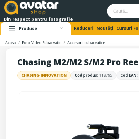
Din respect pentru fotografie
Reduceri
Noutăți
Cursuri F
Produse
Acasa
Foto-Video Subacvatic
Accesorii subacvatice
Chasing M2/M2 S/M2 Pro Ree
CHASING-INNOVATION
Cod produs:
118795
Cod EAN: