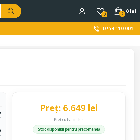
0 lei
0
0
0759 110 001
Preț: 6.649 lei
e
e
Preț cu tva inclus
Stoc disponibil pentru precomandă
e
c