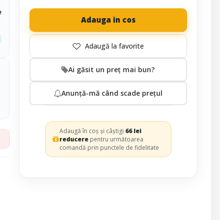
e
Adauga in cos
Ai găsit un preț mai bun?
Anunță-mă când scade prețul
Adaugă în coș și câștigi
66 lei
reducere
pentru următoarea
comandă prin punctele de fidelitate