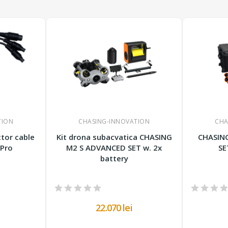
TION
CHASING-INNOVATION
CHA
ctor cable
Kit drona subacvatica CHASING
CHASIN
Pro
M2 S ADVANCED SET w. 2x
SE
battery
22.070 lei