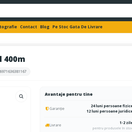
otografie
Contact
Blog
Pe Stoc Gata De Livrare
l 400m
6971636381167
Avantaje pentru tine
24 luni persoane fizic
Garanție
12 luni persoane juridic
1-2 zil
Livrare
pentru produsele în sto