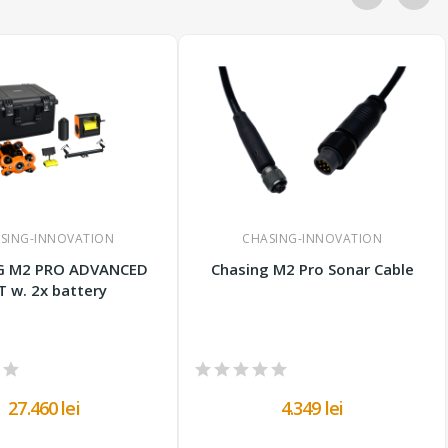
SING-INNOVATION
CHASING-INNOVATION
G M2 PRO ADVANCED
Chasing M2 Pro Sonar Cable
T w. 2x battery
27.460 lei
4.349 lei