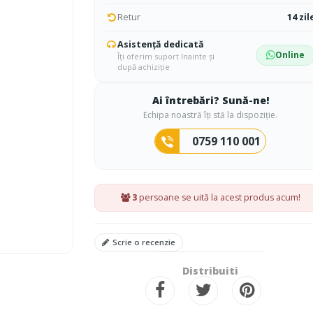
Retur
14 zil
Asistență dedicată
Online
Îți oferim suport înainte și
după achiziție
Ai întrebări? Sună-ne!
Echipa noastră îți stă la dispoziție.
0759 110 001
3
persoane se uită la acest produs acum!
Scrie o recenzie
Distribuiti