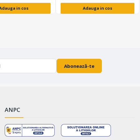
Adauga in cos
Adauga in cos
Abonează-te
ANPC