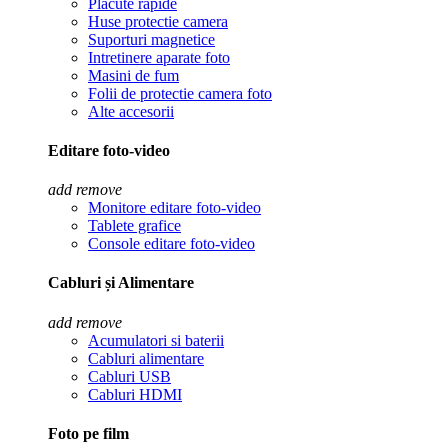
Placute rapide
Huse protectie camera
Suporturi magnetice
Intretinere aparate foto
Masini de fum
Folii de protectie camera foto
Alte accesorii
Editare foto-video
add
remove
Monitore editare foto-video
Tablete grafice
Console editare foto-video
Cabluri și Alimentare
add
remove
Acumulatori si baterii
Cabluri alimentare
Cabluri USB
Cabluri HDMI
Foto pe film