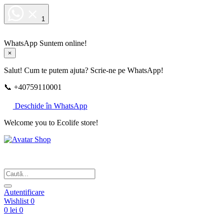
1
WhatsApp
Suntem online!
×
Salut! Cum te putem ajuta? Scrie-ne pe WhatsApp!
📞 +40759110001
Deschide în WhatsApp
Welcome you to Ecolife store!
Din respect pentru fotografie
Autentificare
Wishlist
0
0 lei
0