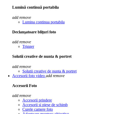
Lumină continuă portabila
add
remove
Lumina continua portabila
Declanşatoare bliţuri foto
add
remove
Trigger
Solutii creative de nunta & portret
add
remove
Solutii creative de nunta & portret
Accesorii foto video
add
remove
Accesorii Foto
add
remove
Accesorii prindere
Accesorii si piese de schimb
Curele camere foto
Adaptoare montura obiective