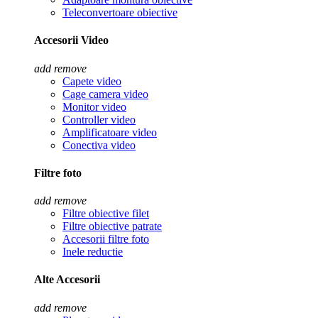
Teleconvertoare obiective
Accesorii Video
add
remove
Capete video
Cage camera video
Monitor video
Controller video
Amplificatoare video
Conectiva video
Filtre foto
add
remove
Filtre obiective filet
Filtre obiective patrate
Accesorii filtre foto
Inele reductie
Alte Accesorii
add
remove