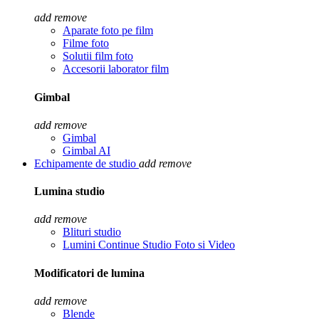
add
remove
Aparate foto pe film
Filme foto
Solutii film foto
Accesorii laborator film
Gimbal
add
remove
Gimbal
Gimbal AI
Echipamente de studio
add
remove
Lumina studio
add
remove
Blituri studio
Lumini Continue Studio Foto si Video
Modificatori de lumina
add
remove
Blende