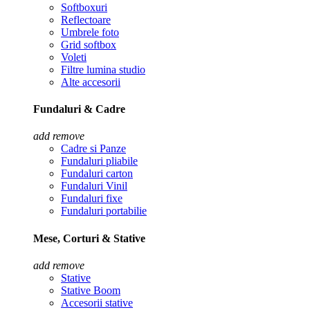
Softboxuri
Reflectoare
Umbrele foto
Grid softbox
Voleti
Filtre lumina studio
Alte accesorii
Fundaluri & Cadre
add
remove
Cadre si Panze
Fundaluri pliabile
Fundaluri carton
Fundaluri Vinil
Fundaluri fixe
Fundaluri portabilie
Mese, Corturi & Stative
add
remove
Stative
Stative Boom
Accesorii stative