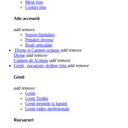
Mese foto
Corturi foto
Alte accesorii
add
remove
Suport fundaluri
Prinderi diverse
Brate articulate
Drone si Camere actiune
add
remove
Drone
add
remove
Camere de Actiune
add
remove
Genti , rucsacuri, trollere foto
add
remove
Genti
add
remove
Genti
Genti Troller
Genti trepiede si lumini
Genti video profesionale
Rucsacuri