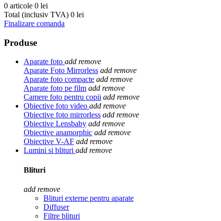
0 articole
0 lei
Total (inclusiv TVA)
0 lei
Finalizare comanda
Produse
Aparate foto
add
remove
Aparate Foto Mirrorless
add
remove
Aparate foto compacte
add
remove
Aparate foto pe film
add
remove
Camere foto pentru copii
add
remove
Obiective foto video
add
remove
Obiective foto mirrorless
add
remove
Obiective Lensbaby
add
remove
Obiective anamorphic
add
remove
Obiective V-AF
add
remove
Lumini si blituri
add
remove
Blituri
add
remove
Blituri externe pentru aparate
Diffuser
Filtre blituri