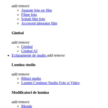
add
remove
Aparate foto pe film
Filme foto
Solutii film foto
Accesorii laborator film
Gimbal
add
remove
Gimbal
Gimbal AI
Echipamente de studio
add
remove
Lumina studio
add
remove
Blituri studio
Lumini Continue Studio Foto si Video
Modificatori de lumina
add
remove
Blende