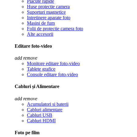
Placute rapide
Huse protectie camera
Suporturi magnetice
Intretinere aparate foto
Masini de fum
Folii de protectie camera foto
Alte accesorii
Editare foto-video
add
remove
Monitore editare foto-video
Tablete grafice
Console editare foto-video
Cabluri și Alimentare
add
remove
Acumulatori si baterii
Cabluri alimentare
Cabluri USB
Cabluri HDMI
Foto pe film