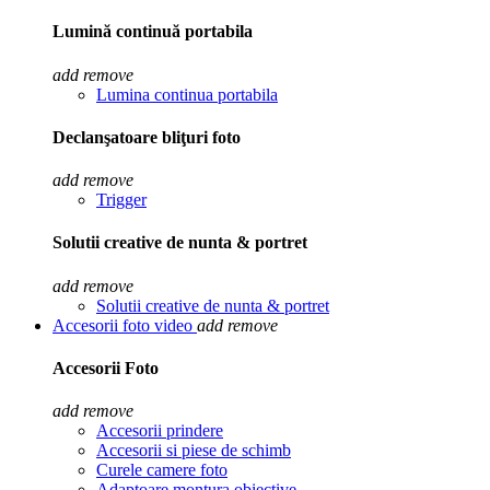
Lumină continuă portabila
add
remove
Lumina continua portabila
Declanşatoare bliţuri foto
add
remove
Trigger
Solutii creative de nunta & portret
add
remove
Solutii creative de nunta & portret
Accesorii foto video
add
remove
Accesorii Foto
add
remove
Accesorii prindere
Accesorii si piese de schimb
Curele camere foto
Adaptoare montura obiective