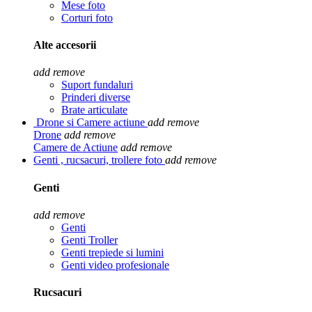
Mese foto
Corturi foto
Alte accesorii
add
remove
Suport fundaluri
Prinderi diverse
Brate articulate
Drone si Camere actiune
add
remove
Drone
add
remove
Camere de Actiune
add
remove
Genti , rucsacuri, trollere foto
add
remove
Genti
add
remove
Genti
Genti Troller
Genti trepiede si lumini
Genti video profesionale
Rucsacuri