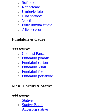
Softboxuri
Reflectoare
Umbrele foto
Grid softbox
Voleti
Filtre lumina studio
Alte accesorii
Fundaluri & Cadre
add
remove
Cadre si Panze
Fundaluri pliabile
Fundaluri carton
Fundaluri Vinil
Fundaluri fixe
Fundaluri portabilie
Mese, Corturi & Stative
add
remove
Stative
Stative Boom
Accesorii stative