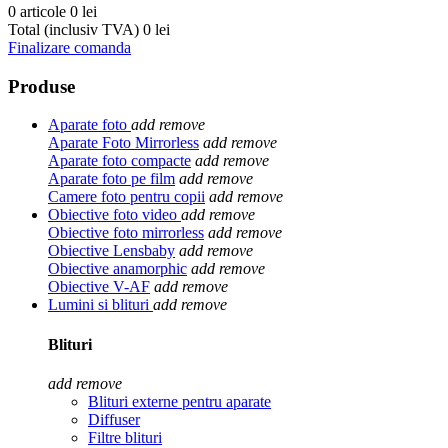
0 articole
0 lei
Total (inclusiv TVA)
0 lei
Finalizare comanda
Produse
Aparate foto
add
remove
Aparate Foto Mirrorless
add
remove
Aparate foto compacte
add
remove
Aparate foto pe film
add
remove
Camere foto pentru copii
add
remove
Obiective foto video
add
remove
Obiective foto mirrorless
add
remove
Obiective Lensbaby
add
remove
Obiective anamorphic
add
remove
Obiective V-AF
add
remove
Lumini si blituri
add
remove
Blituri
add
remove
Blituri externe pentru aparate
Diffuser
Filtre blituri