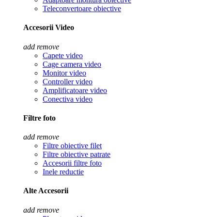
Teleconvertoare obiective
Accesorii Video
add
remove
Capete video
Cage camera video
Monitor video
Controller video
Amplificatoare video
Conectiva video
Filtre foto
add
remove
Filtre obiective filet
Filtre obiective patrate
Accesorii filtre foto
Inele reductie
Alte Accesorii
add
remove