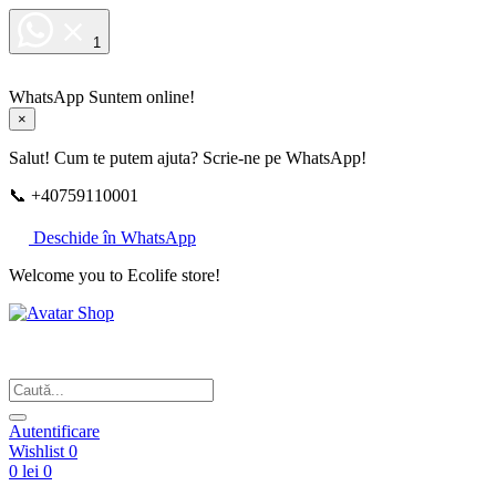
1
WhatsApp
Suntem online!
×
Salut! Cum te putem ajuta? Scrie-ne pe WhatsApp!
📞 +40759110001
Deschide în WhatsApp
Welcome you to Ecolife store!
Din respect pentru fotografie
Autentificare
Wishlist
0
0 lei
0