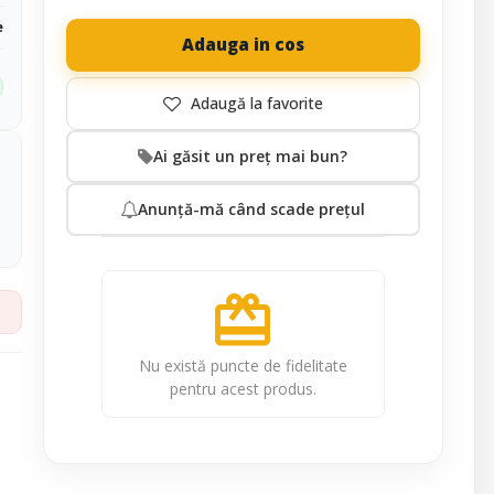
e
Adauga in cos
Ai găsit un preț mai bun?
Anunță-mă când scade prețul
redeem
Nu există puncte de fidelitate
pentru acest produs.