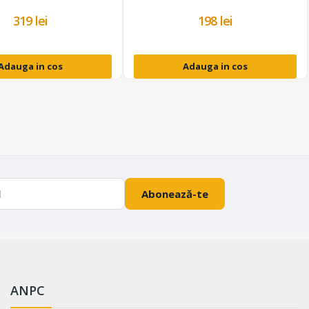
319 lei
198 lei
Adauga in cos
Adauga in cos
Abonează-te
ANPC