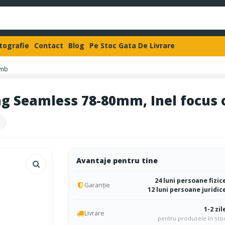
otografie
Contact
Blog
Pe Stoc Gata De Livrare
imb
ng Seamless 78-80mm, Inel focus 
Avantaje pentru tine
24 luni persoane fizic
Garanție
12 luni persoane juridic
1-2 zil
Livrare
pentru produsele în sto