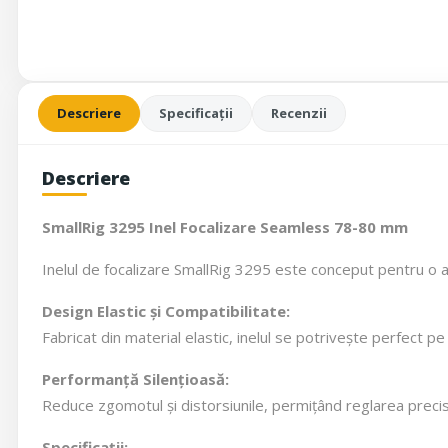
Descriere
Specificații
Recenzii
Descriere
SmallRig 3295 Inel Focalizare Seamless 78-80 mm
Inelul de focalizare SmallRig 3295 este conceput pentru o aj
Design Elastic și Compatibilitate:
Fabricat din material elastic, inelul se potrivește perfect p
Performanță Silențioasă:
Reduce zgomotul și distorsiunile, permițând reglarea precisă 
Specificații: