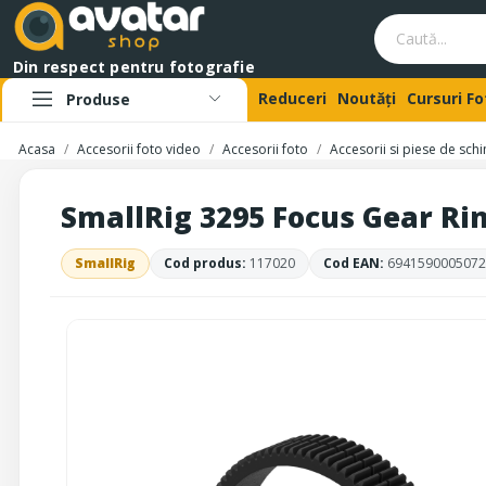
Din respect pentru fotografie
Reduceri
Noutăți
Cursuri F
Produse
Acasa
Accesorii foto video
Accesorii foto
Accesorii si piese de sch
SmallRig 3295 Focus Gear Ri
SmallRig
Cod produs:
117020
Cod EAN:
6941590005072