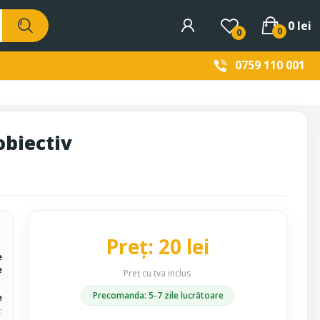
0 lei
0
0
0759 110 001
obiectiv
Preț: 20 lei
e
e
Preț cu tva inclus
Precomanda: 5-7 zile lucrătoare
e
c