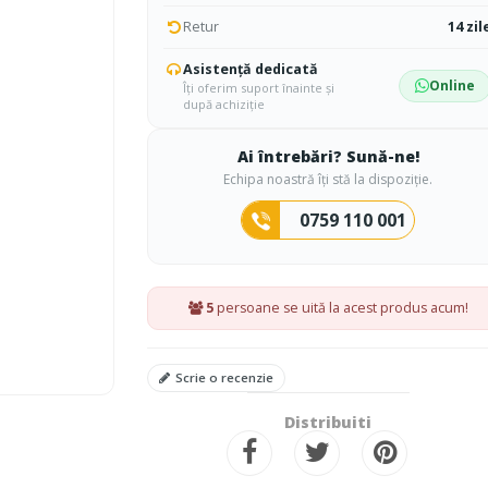
Retur
14 zil
Asistență dedicată
Online
Îți oferim suport înainte și
după achiziție
Ai întrebări? Sună-ne!
Echipa noastră îți stă la dispoziție.
0759 110 001
5
persoane se uită la acest produs acum!
Scrie o recenzie
Distribuiti