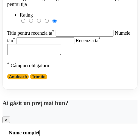
pentru tija
Rating
*
Titlu pentru recenzia ta
Numele
*
*
tău
Recenzia ta
*
Câmpuri obligatorii
Anulează
Trimite
Ai găsit un preț mai bun?
×
Nume complet