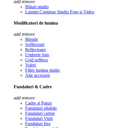
add
remove
Blituri studio
Lumini Continue Studio Foto si Video
Modificatori de lumina
add
remove
Blende
Softboxuri
Reflectoare
Umbrele foto
Grid softbox
Voleti
Filtre lumina studio
Alte accesorii
Fundaluri & Cadre
add
remove
Cadre si Panze
Fundaluri pliabile
Fundaluri carton
Fundaluri Vinil
Fundaluri fixe