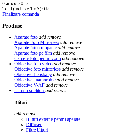
0 articole
0 lei
Total (inclusiv TVA)
0 lei
Finalizare comanda
Produse
Aparate foto
add
remove
Aparate Foto Mirrorless
add
remove
Aparate foto compacte
add
remove
Aparate foto pe film
add
remove
Camere foto pentru copii
add
remove
Obiective foto video
add
remove
Obiective foto mirrorless
add
remove
Obiective Lensbaby
add
remove
Obiective anamorphic
add
remove
Obiective V-AF
add
remove
Lumini si blituri
add
remove
Blituri
add
remove
Blituri externe pentru aparate
Diffuser
Filtre blituri