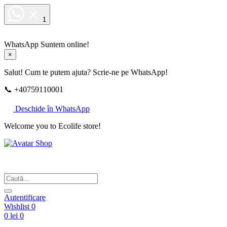
1
WhatsApp
Suntem online!
×
Salut! Cum te putem ajuta? Scrie-ne pe WhatsApp!
📞 +40759110001
Deschide în WhatsApp
Welcome you to Ecolife store!
Din respect pentru fotografie
Autentificare
Wishlist
0
0 lei
0