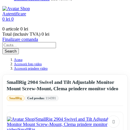
Autentificare
0 lei
0
0 articole
0 lei
Total (inclusiv TVA)
0 lei
Finalizare comanda
Search
Acasa
Accesorii foto video
Accesorii prindere video
SmallRig 2904 Swivel and Tilt Adjustable Monitor
Mount Screw-Mount, Clema prindere monitor video
SmallRig
Cod produs:
114391