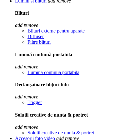
Lumini si blituri
add
remove
Blituri
add
remove
Blituri externe pentru aparate
Diffuser
Filtre blituri
Lumină continuă portabila
add
remove
Lumina continua portabila
Declanşatoare bliţuri foto
add
remove
Trigger
Solutii creative de nunta & portret
add
remove
Solutii creative de nunta & portret
Accesorii foto video
add
remove