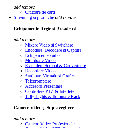
add
remove
Cititoare de card
Streaming si productie
add
remove
Echipamente Regie si Broadcast
add
remove
Mixere Video si Switchere
Encodere, Decodere si Captura
Echipamente audio
Monitoare Video
Extendere Semnal & Convertoare
Recordere Video
Studiouri Virtuale si Grafica
Telepromptere
Accesorii Prezentare
Controlere PTZ & Interfețe
Tally Lights & Iluminare Rack
Camere Video și Supraveghere
add
remove
Camere Video Profesionale