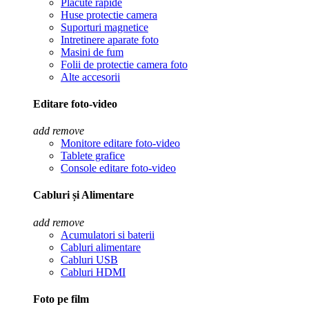
Placute rapide
Huse protectie camera
Suporturi magnetice
Intretinere aparate foto
Masini de fum
Folii de protectie camera foto
Alte accesorii
Editare foto-video
add
remove
Monitore editare foto-video
Tablete grafice
Console editare foto-video
Cabluri și Alimentare
add
remove
Acumulatori si baterii
Cabluri alimentare
Cabluri USB
Cabluri HDMI
Foto pe film