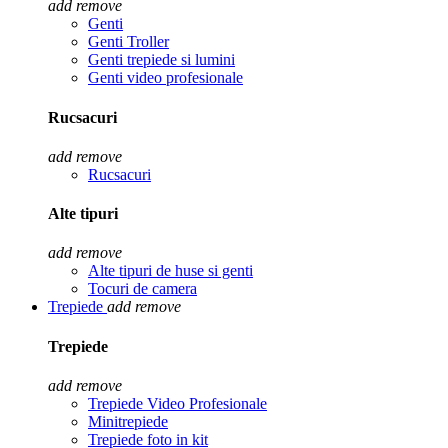
add
remove
Genti
Genti Troller
Genti trepiede si lumini
Genti video profesionale
Rucsacuri
add
remove
Rucsacuri
Alte tipuri
add
remove
Alte tipuri de huse si genti
Tocuri de camera
Trepiede
add
remove
Trepiede
add
remove
Trepiede Video Profesionale
Minitrepiede
Trepiede foto in kit