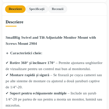
Descriere
Specificații
Recenzii
Descriere
SmallRig Swivel and Tilt Adjustable Monitor Mount with
Screws Mount 2904
🔹
Caracteristici cheie:
✔
Rotire 360° și înclinare 170°
– Permite ajustarea unghiurilor
de vizualizare pentru un control mai bun al monitorului.
✔
Montare rapidă și sigură
– Se fixează pe cușca camerei sau
pe alte sisteme de montare cu ajutorul a două șuruburi captive
de 1/4"-20.
✔
Suport pentru echipamente multiple
– Include un șurub
1/4"-20 pe partea de sus pentru a monta un monitor, lumină sau
microfon.