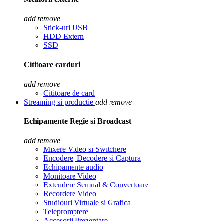
add
remove
Stick-uri USB
HDD Extern
SSD
Cititoare carduri
add
remove
Cititoare de card
Streaming si productie
add
remove
Echipamente Regie si Broadcast
add
remove
Mixere Video si Switchere
Encodere, Decodere si Captura
Echipamente audio
Monitoare Video
Extendere Semnal & Convertoare
Recordere Video
Studiouri Virtuale si Grafica
Telepromptere
Accesorii Prezentare