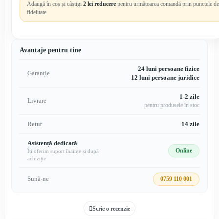
Adaugă în coș și câștigi
2 lei reducere
pentru următoarea comandă prin punctele de
fidelitate
Avantaje pentru tine
24 luni persoane fizice
Garanție
12 luni persoane juridice
1-2 zile
Livrare
pentru produsele în stoc
Retur
14 zile
Asistență dedicată
Online
Îți oferim suport înainte și după
achiziție
Sună-ne
0759 110 001
Scrie o recenzie