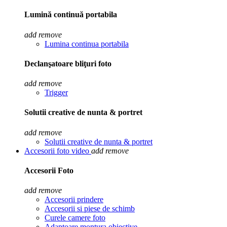
Lumină continuă portabila
add
remove
Lumina continua portabila
Declanşatoare bliţuri foto
add
remove
Trigger
Solutii creative de nunta & portret
add
remove
Solutii creative de nunta & portret
Accesorii foto video
add
remove
Accesorii Foto
add
remove
Accesorii prindere
Accesorii si piese de schimb
Curele camere foto
Adaptoare montura obiective