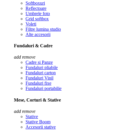
Softboxuri
Reflectoare
Umbrele foto
Grid softbox
Voleti
Filtre lumina studio
Alte accesorii
Fundaluri & Cadre
add
remove
Cadre si Panze
Fundaluri pliabile
Fundaluri carton
Fundaluri Vinil
Fundaluri fixe
Fundaluri portabilie
Mese, Corturi & Stative
add
remove
Stative
Stative Boom
Accesorii stative