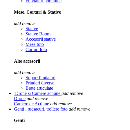
Fundaluri portabilie
Mese, Corturi & Stative
add
remove
Stative
Stative Boom
Accesorii stative
Mese foto
Corturi foto
Alte accesorii
add
remove
Suport fundaluri
Prinderi diverse
Brate articulate
Drone si Camere actiune
add
remove
Drone
add
remove
Camere de Actiune
add
remove
Genti , rucsacuri, trollere foto
add
remove
Genti