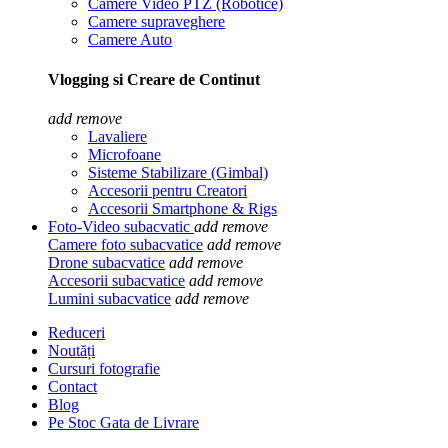
Camere Video PTZ (Robotice)
Camere supraveghere
Camere Auto
Vlogging si Creare de Continut
add
remove
Lavaliere
Microfoane
Sisteme Stabilizare (Gimbal)
Accesorii pentru Creatori
Accesorii Smartphone & Rigs
Foto-Video subacvatic
add
remove
Camere foto subacvatice
add
remove
Drone subacvatice
add
remove
Accesorii subacvatice
add
remove
Lumini subacvatice
add
remove
Reduceri
Noutăți
Cursuri fotografie
Contact
Blog
Pe Stoc Gata de Livrare