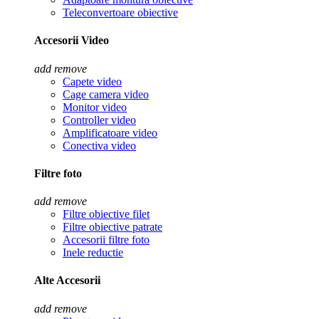
Teleconvertoare obiective
Accesorii Video
add
remove
Capete video
Cage camera video
Monitor video
Controller video
Amplificatoare video
Conectiva video
Filtre foto
add
remove
Filtre obiective filet
Filtre obiective patrate
Accesorii filtre foto
Inele reductie
Alte Accesorii
add
remove