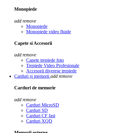
Monopiede
add
remove
Monopiede
Monopiede video fluide
Capete si Accesorii
add
remove
Capete trepiede foto
Trepiede Video Profesionale
Accesorii diverese trepiede
Carduri și memorii
add
remove
Carduri de memorie
add
remove
Carduri MicroSD
Carduri SD
Carduri CF fast
Carduri XQD
Memorii externe