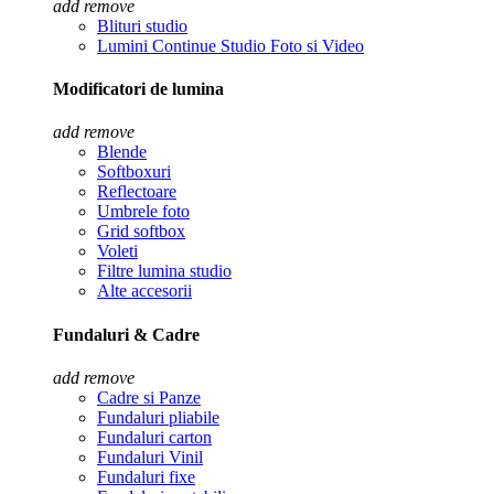
add
remove
Blituri studio
Lumini Continue Studio Foto si Video
Modificatori de lumina
add
remove
Blende
Softboxuri
Reflectoare
Umbrele foto
Grid softbox
Voleti
Filtre lumina studio
Alte accesorii
Fundaluri & Cadre
add
remove
Cadre si Panze
Fundaluri pliabile
Fundaluri carton
Fundaluri Vinil
Fundaluri fixe