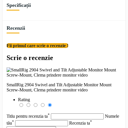
Specificații
Recenzii
Fii primul care scrie o recenzie !
Scrie o recenzie
SmallRig 2904 Swivel and Tilt Adjustable Monitor Mount
Screw-Mount, Clema prindere monitor video
Rating
*
Titlu pentru recenzia ta
Numele
*
*
tău
Recenzia ta