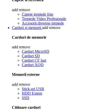
add
remove
Capete trepiede foto
Trepiede Video Profesionale
Accesorii diverese trepiede
Carduri și memorii
add
remove
Carduri de memorie
add
remove
Carduri MicroSD
Carduri SD
Carduri CF fast
Carduri XQD
Memorii externe
add
remove
Stick-uri USB
HDD Extern
SSD
Cititoare carduri