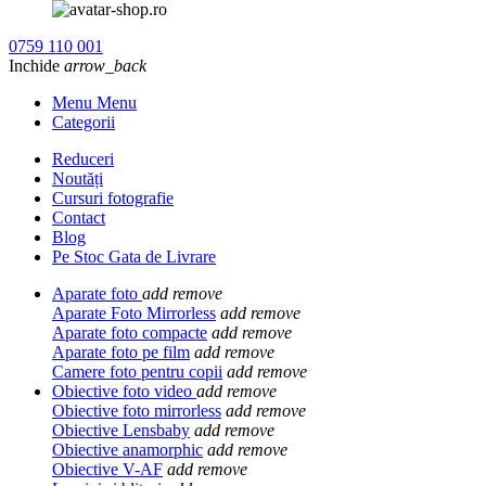
0759 110 001
Inchide
arrow_back
Menu Menu
Categorii
Reduceri
Noutăți
Cursuri fotografie
Contact
Blog
Pe Stoc Gata de Livrare
Aparate foto
add
remove
Aparate Foto Mirrorless
add
remove
Aparate foto compacte
add
remove
Aparate foto pe film
add
remove
Camere foto pentru copii
add
remove
Obiective foto video
add
remove
Obiective foto mirrorless
add
remove
Obiective Lensbaby
add
remove
Obiective anamorphic
add
remove
Obiective V-AF
add
remove