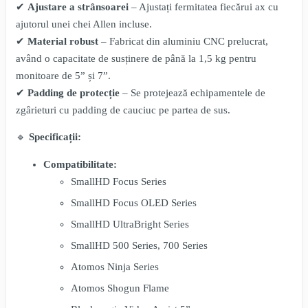
✔
Ajustare a strânsoarei
– Ajustați fermitatea fiecărui ax cu
ajutorul unei chei Allen incluse.
✔
Material robust
– Fabricat din aluminiu CNC prelucrat,
având o capacitate de susținere de până la 1,5 kg pentru
monitoare de 5” și 7”.
✔
Padding de protecție
– Se protejează echipamentele de
zgârieturi cu padding de cauciuc pe partea de sus.
🔹
Specificații:
Compatibilitate:
SmallHD Focus Series
SmallHD Focus OLED Series
SmallHD UltraBright Series
SmallHD 500 Series, 700 Series
Atomos Ninja Series
Atomos Shogun Flame