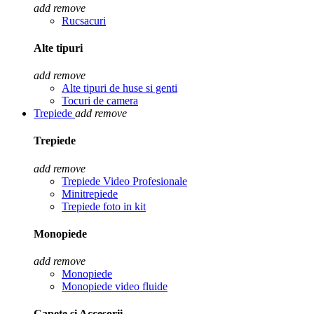
add
remove
Rucsacuri
Alte tipuri
add
remove
Alte tipuri de huse si genti
Tocuri de camera
Trepiede
add
remove
Trepiede
add
remove
Trepiede Video Profesionale
Minitrepiede
Trepiede foto in kit
Monopiede
add
remove
Monopiede
Monopiede video fluide
Capete si Accesorii