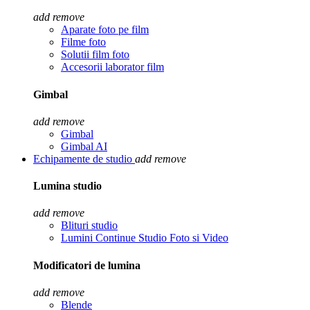
add
remove
Aparate foto pe film
Filme foto
Solutii film foto
Accesorii laborator film
Gimbal
add
remove
Gimbal
Gimbal AI
Echipamente de studio
add
remove
Lumina studio
add
remove
Blituri studio
Lumini Continue Studio Foto si Video
Modificatori de lumina
add
remove
Blende