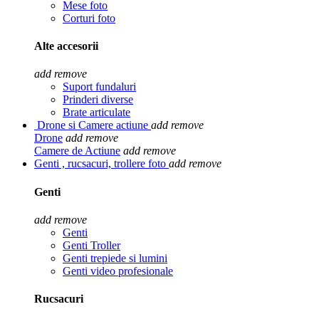
Mese foto
Corturi foto
Alte accesorii
add
remove
Suport fundaluri
Prinderi diverse
Brate articulate
Drone si Camere actiune
add
remove
Drone
add
remove
Camere de Actiune
add
remove
Genti , rucsacuri, trollere foto
add
remove
Genti
add
remove
Genti
Genti Troller
Genti trepiede si lumini
Genti video profesionale
Rucsacuri