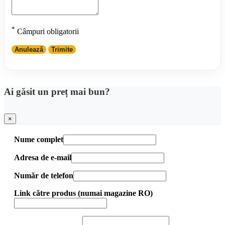
*
Câmpuri obligatorii
Anulează
Trimite
Ai găsit un preț mai bun?
×
Nume complet
Adresa de e-mail
Număr de telefon
Link către produs (numai magazine RO)