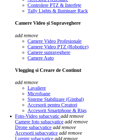
Controlere PTZ & Interfețe
Tally Lights & Iluminare Rack
Camere Video și Supraveghere
add
remove
Camere Video Profesionale
Camere Video PTZ (Robotice)
Camere supraveghere
Camere Auto
Vlogging si Creare de Continut
add
remove
Lavaliere
Microfoane
Sisteme Stabilizare (Gimbal)
Accesorii pentru Creatori
Accesorii Smartphone & Rigs
Foto-Video subacvatic
add
remove
Camere foto subacvatice
add
remove
Drone subacvatice
add
remove
Accesorii subacvatice
add
remove
Lumini subacvatice
add
remove