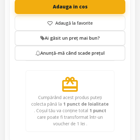
Adauga in cos
Ai găsit un preț mai bun?
Anunță-mă când scade prețul
redeem
Cumpărând acest produs puteți
colecta până la
1
punct de loialitate
. Coșul tău va conține total
1
punct
care poate fi transformat într-un
voucher de
1 lei
.