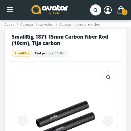
0
Acasa
Accesorii foto video
Accesorii prindere video
SmallRig 1871 15mm Carbon Fiber Rod
(10cm), Tija carbon
SmallRig
Cod produs:
113050