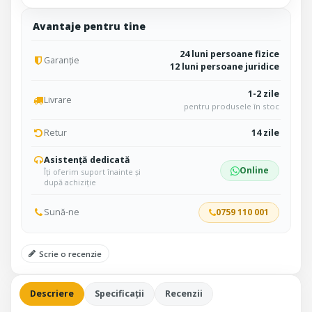
Avantaje pentru tine
24 luni persoane fizice
Garanție
12 luni persoane juridice
1-2 zile
Livrare
pentru produsele în stoc
Retur
14 zile
Asistență dedicată
Online
Îți oferim suport înainte și
după achiziție
Sună-ne
0759 110 001
Scrie o recenzie
Descriere
Specificații
Recenzii