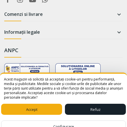
Comenzi si livrare

Informații legale

ANPC
WhatsApp
Suntem online!
Acest magazin vă solicită să acceptați cookie-uri pentru performanță,
media și publicitate. Mediile sociale și cookie-urile de publicitate ale unor
terțe părți sunt utilizate pentru a vă oferi funcții de social media și anunțuri
Salut! Cum te putem ajuta? Scrie-
personalizate. Acceptați aceste cookie-uri și procesarea datelor
ne pe WhatsApp!
personale implicate?
📞 +40759110001
© 2026 - avatar-shop.ro was crafted with ♥ by
Sico Media
Accept
Refuz
1
Configurare