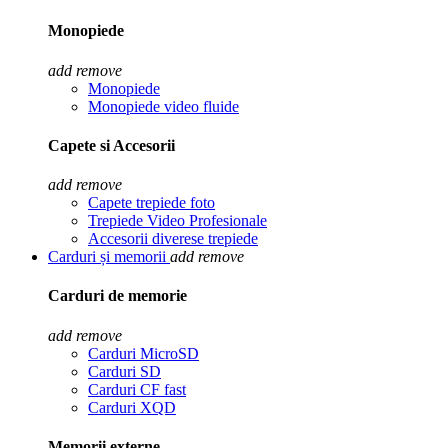
Monopiede
add
remove
Monopiede
Monopiede video fluide
Capete si Accesorii
add
remove
Capete trepiede foto
Trepiede Video Profesionale
Accesorii diverese trepiede
Carduri și memorii
add
remove
Carduri de memorie
add
remove
Carduri MicroSD
Carduri SD
Carduri CF fast
Carduri XQD
Memorii externe