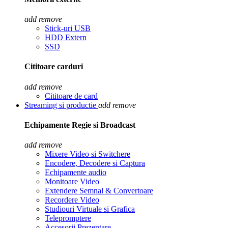
add
remove
Stick-uri USB
HDD Extern
SSD
Cititoare carduri
add
remove
Cititoare de card
Streaming si productie
add
remove
Echipamente Regie si Broadcast
add
remove
Mixere Video si Switchere
Encodere, Decodere si Captura
Echipamente audio
Monitoare Video
Extendere Semnal & Convertoare
Recordere Video
Studiouri Virtuale si Grafica
Telepromptere
Accesorii Prezentare