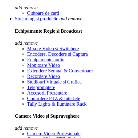
add
remove
Cititoare de card
Streaming si productie
add
remove
Echipamente Regie si Broadcast
add
remove
Mixere Video si Switchere
Encodere, Decodere si Captura
Echipamente audio
Monitoare Video
Extendere Semnal & Convertoare
Recordere Video
Studiouri Virtuale si Grafica
Telepromptere
Accesorii Prezentare
Controlere PTZ & Interfețe
Tally Lights & Iluminare Rack
Camere Video și Supraveghere
add
remove
Camere Video Profesionale