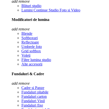
add
remove
Blituri studio
Lumini Continue Studio Foto si Video
Modificatori de lumina
add
remove
Blende
Softboxuri
Reflectoare
Umbrele foto
Grid softbox
Voleti
Filtre lumina studio
Alte accesorii
Fundaluri & Cadre
add
remove
Cadre si Panze
Fundaluri pliabile
Fundaluri carton
Fundaluri Vinil
Fundaluri fixe