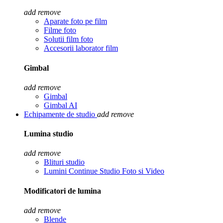
add
remove
Aparate foto pe film
Filme foto
Solutii film foto
Accesorii laborator film
Gimbal
add
remove
Gimbal
Gimbal AI
Echipamente de studio
add
remove
Lumina studio
add
remove
Blituri studio
Lumini Continue Studio Foto si Video
Modificatori de lumina
add
remove
Blende