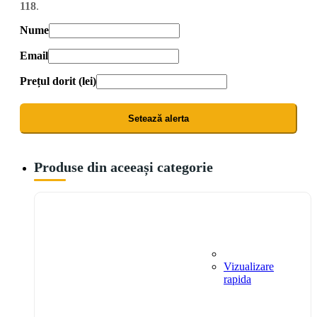
118
.
Nume
Email
Prețul dorit (lei)
Setează alerta
Produse din aceeași categorie
Vizualizare
rapida