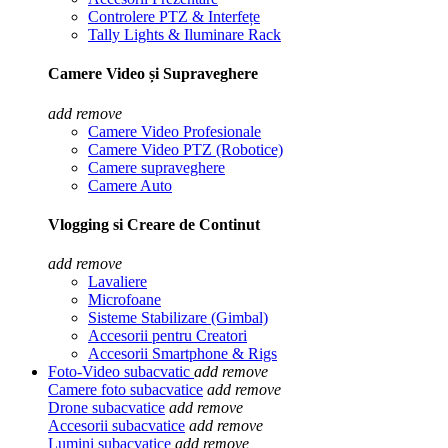
Controlere PTZ & Interfețe
Tally Lights & Iluminare Rack
Camere Video și Supraveghere
add
remove
Camere Video Profesionale
Camere Video PTZ (Robotice)
Camere supraveghere
Camere Auto
Vlogging si Creare de Continut
add
remove
Lavaliere
Microfoane
Sisteme Stabilizare (Gimbal)
Accesorii pentru Creatori
Accesorii Smartphone & Rigs
Foto-Video subacvatic
add
remove
Camere foto subacvatice
add
remove
Drone subacvatice
add
remove
Accesorii subacvatice
add
remove
Lumini subacvatice
add
remove