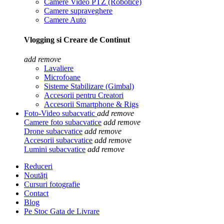
Camere Video PTZ (Robotice)
Camere supraveghere
Camere Auto
Vlogging si Creare de Continut
add
remove
Lavaliere
Microfoane
Sisteme Stabilizare (Gimbal)
Accesorii pentru Creatori
Accesorii Smartphone & Rigs
Foto-Video subacvatic
add
remove
Camere foto subacvatice
add
remove
Drone subacvatice
add
remove
Accesorii subacvatice
add
remove
Lumini subacvatice
add
remove
Reduceri
Noutăți
Cursuri fotografie
Contact
Blog
Pe Stoc Gata de Livrare