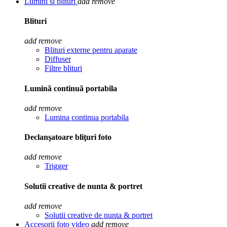
Lumini si blituri
add
remove
Blituri
add
remove
Blituri externe pentru aparate
Diffuser
Filtre blituri
Lumină continuă portabila
add
remove
Lumina continua portabila
Declanşatoare bliţuri foto
add
remove
Trigger
Solutii creative de nunta & portret
add
remove
Solutii creative de nunta & portret
Accesorii foto video
add
remove