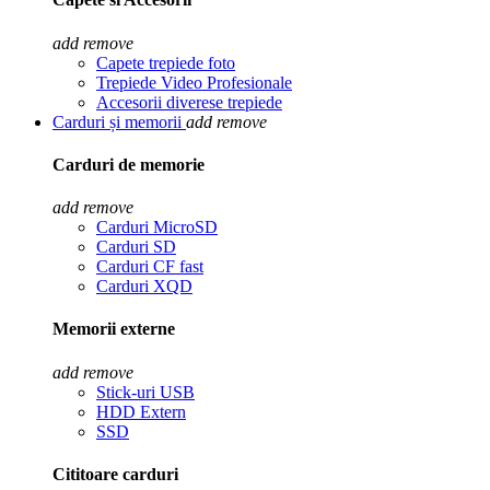
add
remove
Capete trepiede foto
Trepiede Video Profesionale
Accesorii diverese trepiede
Carduri și memorii
add
remove
Carduri de memorie
add
remove
Carduri MicroSD
Carduri SD
Carduri CF fast
Carduri XQD
Memorii externe
add
remove
Stick-uri USB
HDD Extern
SSD
Cititoare carduri