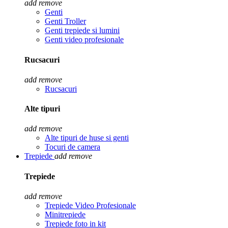
add
remove
Genti
Genti Troller
Genti trepiede si lumini
Genti video profesionale
Rucsacuri
add
remove
Rucsacuri
Alte tipuri
add
remove
Alte tipuri de huse si genti
Tocuri de camera
Trepiede
add
remove
Trepiede
add
remove
Trepiede Video Profesionale
Minitrepiede
Trepiede foto in kit