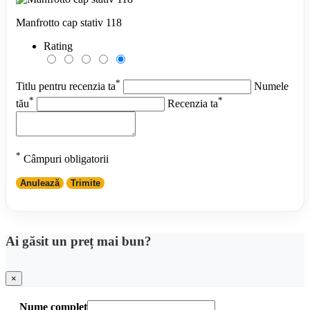
Manfrotto cap stativ 118
Rating
*
Titlu pentru recenzia ta
Numele
*
*
tău
Recenzia ta
*
Câmpuri obligatorii
Anulează
Trimite
Ai găsit un preț mai bun?
×
Nume complet