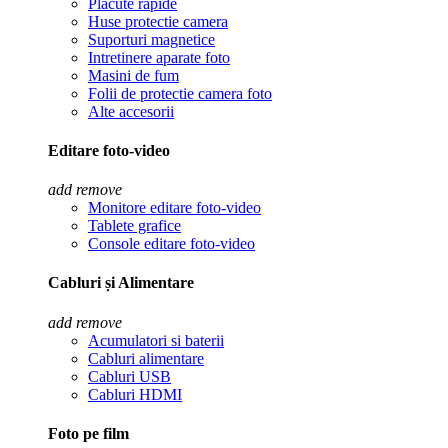
Placute rapide
Huse protectie camera
Suporturi magnetice
Intretinere aparate foto
Masini de fum
Folii de protectie camera foto
Alte accesorii
Editare foto-video
add
remove
Monitore editare foto-video
Tablete grafice
Console editare foto-video
Cabluri și Alimentare
add
remove
Acumulatori si baterii
Cabluri alimentare
Cabluri USB
Cabluri HDMI
Foto pe film