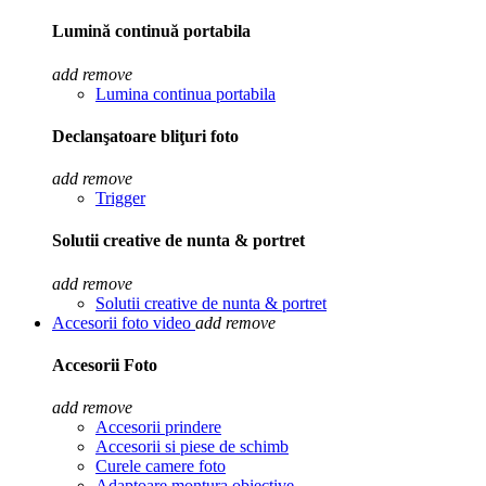
Lumină continuă portabila
add
remove
Lumina continua portabila
Declanşatoare bliţuri foto
add
remove
Trigger
Solutii creative de nunta & portret
add
remove
Solutii creative de nunta & portret
Accesorii foto video
add
remove
Accesorii Foto
add
remove
Accesorii prindere
Accesorii si piese de schimb
Curele camere foto
Adaptoare montura obiective