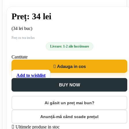
Preț: 34 lei
(34 lei buc)
Preț cu tva inclus
Livrare: 1-2 zile lucrătoare
Cantitate

Adauga in cos
Add to wishlist
BUY NOW
Ai găsit un preț mai bun?
Anunță-mă când scade prețul

Ultimele produse in stoc