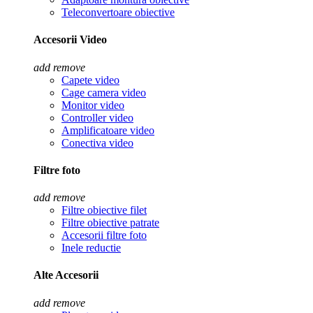
Teleconvertoare obiective
Accesorii Video
add
remove
Capete video
Cage camera video
Monitor video
Controller video
Amplificatoare video
Conectiva video
Filtre foto
add
remove
Filtre obiective filet
Filtre obiective patrate
Accesorii filtre foto
Inele reductie
Alte Accesorii
add
remove