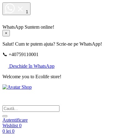
1
WhatsApp
Suntem online!
×
Salut! Cum te putem ajuta? Scrie-ne pe WhatsApp!
📞 +40759110001
Deschide în WhatsApp
Welcome you to Ecolife store!
Din respect pentru fotografie
Autentificare
Wishlist
0
0 lei
0