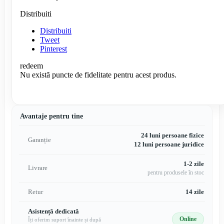
Distribuiti
Distribuiti
Tweet
Pinterest
redeem
Nu există puncte de fidelitate pentru acest produs.
Avantaje pentru tine
24 luni persoane fizice
Garanție
12 luni persoane juridice
1-2 zile
Livrare
pentru produsele în stoc
Retur
14 zile
Asistență dedicată
Online
Îți oferim suport înainte și după