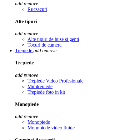
add
remove
Rucsacuri
Alte tipuri
add
remove
Alte tipuri de huse si genti
Tocuri de camera
Trepiede
add
remove
Trepiede
add
remove
Trepiede Video Profesionale
Minitrepiede
Trepiede foto in kit
Monopiede
add
remove
Monopiede
Monopiede video fluide
Capete si Accesorii