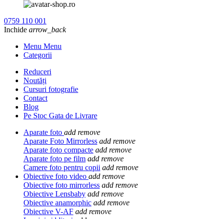
0759 110 001
Inchide
arrow_back
Menu Menu
Categorii
Reduceri
Noutăți
Cursuri fotografie
Contact
Blog
Pe Stoc Gata de Livrare
Aparate foto
add
remove
Aparate Foto Mirrorless
add
remove
Aparate foto compacte
add
remove
Aparate foto pe film
add
remove
Camere foto pentru copii
add
remove
Obiective foto video
add
remove
Obiective foto mirrorless
add
remove
Obiective Lensbaby
add
remove
Obiective anamorphic
add
remove
Obiective V-AF
add
remove