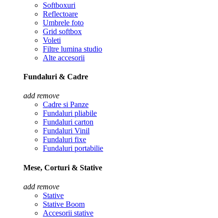
Softboxuri
Reflectoare
Umbrele foto
Grid softbox
Voleti
Filtre lumina studio
Alte accesorii
Fundaluri & Cadre
add
remove
Cadre si Panze
Fundaluri pliabile
Fundaluri carton
Fundaluri Vinil
Fundaluri fixe
Fundaluri portabilie
Mese, Corturi & Stative
add
remove
Stative
Stative Boom
Accesorii stative