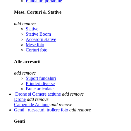
Fundaluri portabilie
Mese, Corturi & Stative
add
remove
Stative
Stative Boom
Accesorii stative
Mese foto
Corturi foto
Alte accesorii
add
remove
Suport fundaluri
Prinderi diverse
Brate articulate
Drone si Camere actiune
add
remove
Drone
add
remove
Camere de Actiune
add
remove
Genti , rucsacuri, trollere foto
add
remove
Genti