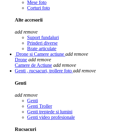
Mese foto
Corturi foto
Alte accesorii
add
remove
Suport fundaluri
Prinderi diverse
Brate articulate
Drone si Camere actiune
add
remove
Drone
add
remove
Camere de Actiune
add
remove
Genti , rucsacuri, trollere foto
add
remove
Genti
add
remove
Genti
Genti Troller
Genti trepiede si lumini
Genti video profesionale
Rucsacuri