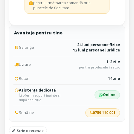
pentru următoarea comandă prin
punctele de fidelitate
Avantaje pentru tine
24 luni persoane fizice
Garanție
12 luni persoane juridice
1-2 zile
Livrare
pentru produsele în stoc
Retur
14 zile
Asistență dedicată
Online
Îți oferim suport înainte și
după achiziție
Sună-ne
0759 110 001
Scrie o recenzie