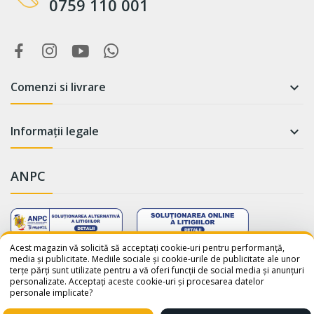
0759 110 001
Comenzi si livrare

Informații legale

ANPC
WhatsApp
Suntem online!
Acest magazin vă solicită să acceptați cookie-uri pentru performanță,
media și publicitate. Mediile sociale și cookie-urile de publicitate ale unor
terțe părți sunt utilizate pentru a vă oferi funcții de social media și anunțuri
Salut! Cum te putem ajuta? Scrie-
personalizate. Acceptați aceste cookie-uri și procesarea datelor
ne pe WhatsApp!
personale implicate?
📞 +40759110001
© 2026 - avatar-shop.ro was crafted with ♥ by
Sico Media