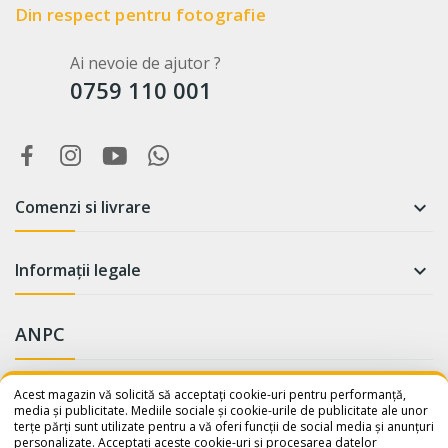
Din respect pentru fotografie
Ai nevoie de ajutor ?
0759 110 001
Comenzi si livrare

Informații legale

ANPC
WhatsApp
Suntem online!
Acest magazin vă solicită să acceptați cookie-uri pentru performanță,
media și publicitate. Mediile sociale și cookie-urile de publicitate ale unor
terțe părți sunt utilizate pentru a vă oferi funcții de social media și anunțuri
Salut! Cum te putem ajuta? Scrie-
personalizate. Acceptați aceste cookie-uri și procesarea datelor
ne pe WhatsApp!