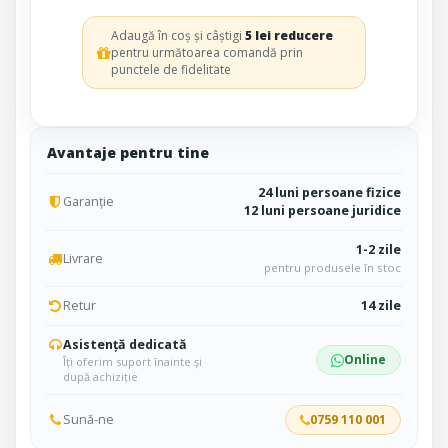
Adaugă în coș și câștigi
5 lei reducere
pentru următoarea comandă prin
punctele de fidelitate
Avantaje pentru tine
24 luni persoane fizice
Garanție
12 luni persoane juridice
1-2 zile
Livrare
pentru produsele în stoc
Retur
14 zile
Asistență dedicată
Online
Îți oferim suport înainte și
după achiziție
Sună-ne
0759 110 001