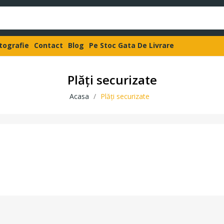
otografie
Contact
Blog
Pe Stoc Gata De Livrare
Plăți securizate
Acasa
Plăți securizate