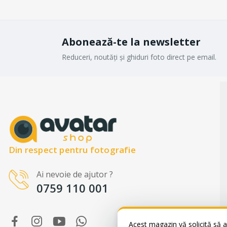
Abonează-te la newsletter
Reduceri, noutăți și ghiduri foto direct pe email.
Din respect pentru fotografie
Ai nevoie de ajutor ?
WhatsApp
0759 110 001
Suntem online!
Salut! Cum te putem ajuta? Scrie-ne
pe WhatsApp!
Acest magazin vă solicită să a