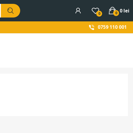
0 lei
0
0
0759 110 001