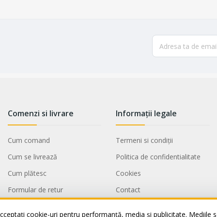
Comenzi si livrare
Informații legale
Cum comand
Termeni si condiții
Cum se livrează
Politica de confidentialitate
Cum plătesc
Cookies
Formular de retur
Contact
Service si garantii
ANPC
cceptați cookie-uri pentru performanță, media și publicitate. Mediile so