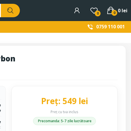
0 lei
0
0
0759 110 001
rbon
Preț: 549 lei
e
e
Preț cu tva inclus
Precomanda: 5-7 zile lucrătoare
e
c