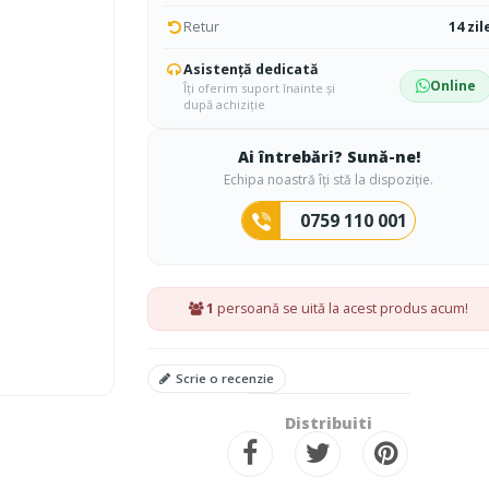
Retur
14 zil
Asistență dedicată
Online
Îți oferim suport înainte și
după achiziție
Ai întrebări? Sună-ne!
Echipa noastră îți stă la dispoziție.
0759 110 001
1
persoană se uită la acest produs acum!
Scrie o recenzie
Distribuiti