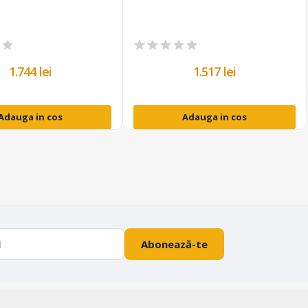
1.744 lei
1.517 lei
Adauga in cos
Adauga in cos
Abonează-te