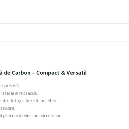
ră de Carbon – Compact & Versatil
re precisă.
ateral al rucsacului.
ntru fotografiere în aer liber.
răsucire.
i precum lumini sau microfoane.