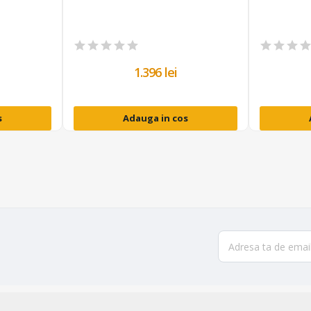
1.396 lei
s
Adauga in cos