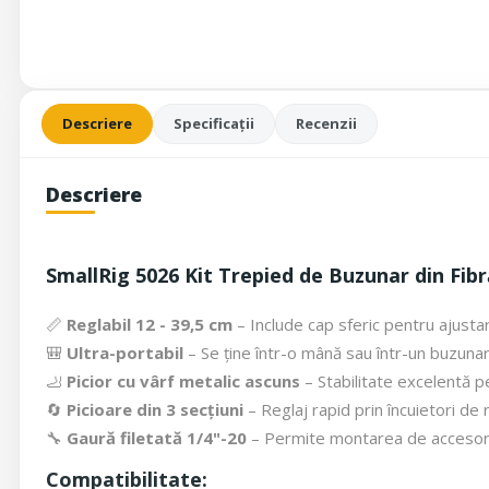
Descriere
Specificații
Recenzii
Descriere
SmallRig 5026 Kit Trepied de Buzunar din Fib
📏
Reglabil 12 - 39,5 cm
– Include cap sferic pentru ajusta
🎒
Ultra-portabil
– Se ține într-o mână sau într-un buzunar l
🦶
Picior cu vârf metalic ascuns
– Stabilitate excelentă pe
🔄
Picioare din 3 secțiuni
– Reglaj rapid prin încuietori de 
🔧
Gaură filetată 1/4"-20
– Permite montarea de accesori
Compatibilitate: