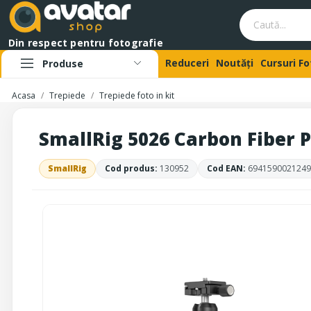
Din respect pentru fotografie
Reduceri
Noutăți
Cursuri F
Produse
Acasa
Trepiede
Trepiede foto in kit
SmallRig 5026 Carbon Fiber P
SmallRig
Cod produs:
130952
Cod EAN:
6941590021249