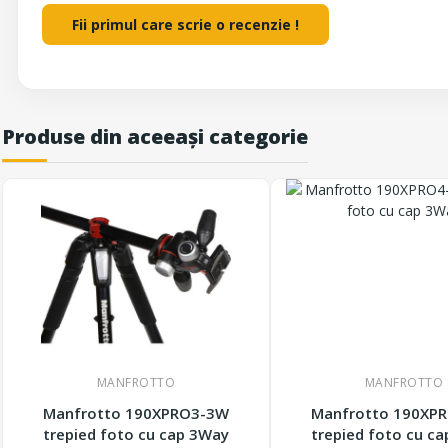
Fii primul care scrie o recenzie !
Produse din aceeași categorie
MANFROTTO
MANFROTTO
Manfrotto 190XPRO3-3W
Manfrotto 190XP
trepied foto cu cap 3Way
trepied foto cu c