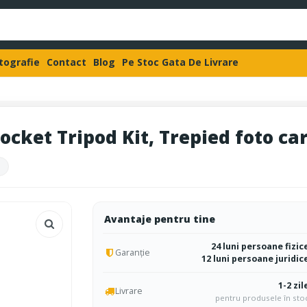
otografie
Contact
Blog
Pe Stoc Gata De Livrare
ocket Tripod Kit, Trepied foto ca
Avantaje pentru tine
24 luni persoane fizic
Garanție
12 luni persoane juridic
1-2 zil
Livrare
pentru produsele în sto