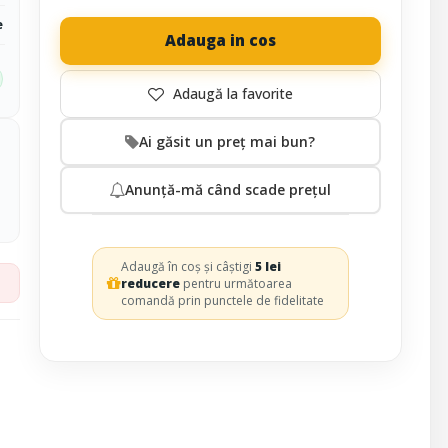
e
Adauga in cos
Ai găsit un preț mai bun?
Anunță-mă când scade prețul
Adaugă în coș și câștigi
5 lei
reducere
pentru următoarea
comandă prin punctele de fidelitate