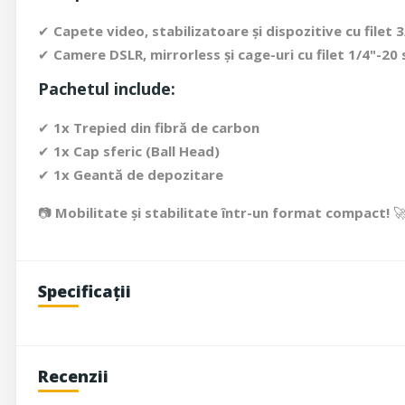
✔
Capete video, stabilizatoare și dispozitive cu filet 3
✔
Camere DSLR, mirrorless și cage-uri cu filet 1/4"-20
Pachetul include:
✔
1x Trepied din fibră de carbon
✔
1x Cap sferic (Ball Head)
✔
1x Geantă de depozitare
📷
Mobilitate și stabilitate într-un format compact!

Specificații
Recenzii