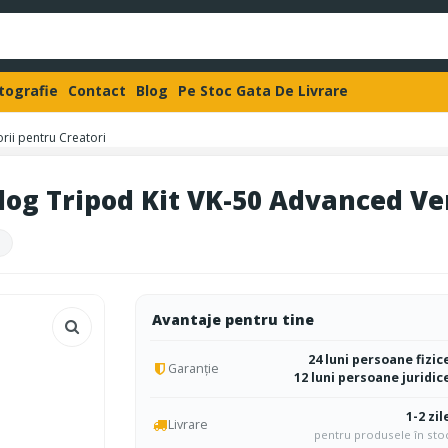
otografie
Contact
Blog
Pe Stoc Gata De Livrare
rii pentru Creatori
og Tripod Kit VK-50 Advanced Ve
Avantaje pentru tine
24 luni persoane fizic
Garanție
12 luni persoane juridic
1-2 zil
Livrare
pentru produsele în sto