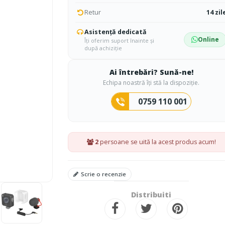
Retur
14 zil
Asistență dedicată
Online
Îți oferim suport înainte și
după achiziție
Ai întrebări? Sună-ne!
Echipa noastră îți stă la dispoziție.
0759 110 001
2
persoane se uită la acest produs acum!
Scrie o recenzie
Distribuiti