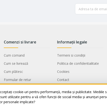
Comenzi si livrare
Informații legale
Cum comand
Termeni si condiții
Cum se livrează
Politica de confidentialitate
Cum plătesc
Cookies
Formular de retur
Contact
Service si garantii
ANPC
cceptați cookie-uri pentru performanță, media și publicitate. Mediile so
Vânzări Corporate
i sunt utilizate pentru a vă oferi funcții de social media și anunțuri per
or personale implicate?
Title missed