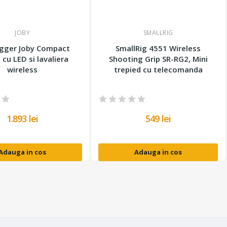
JOBY
SMALLRIG
ogger Joby Compact
SmallRig 4551 Wireless
 cu LED si lavaliera
Shooting Grip SR-RG2, Mini
wireless
trepied cu telecomanda
1.893 lei
549 lei
Adauga in cos
Adauga in cos