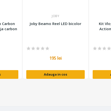
JOBY
m Carbon
Joby Beamo Reel LED bicolor
Kit Vl
ija carbon
Action
195 lei
s
Adauga in cos