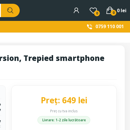
0 lei
0
0
0759 110 001
rsion, Trepied smartphone
Preț: 649 lei
e
e
Preț cu tva inclus
Livrare: 1-2 zile lucrătoare
e
c