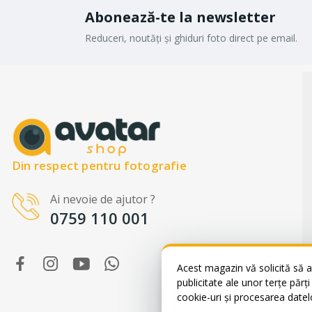
Abonează-te la newsletter
Reduceri, noutăți și ghiduri foto direct pe email.
Din respect pentru fotografie
Ai nevoie de ajutor ?
WhatsApp
0759 110 001
Suntem online!
Salut! Cum te putem ajuta? Scrie-ne
pe WhatsApp!
Acest magazin vă solicită să a
📞 +40759110001
publicitate ale unor terțe părț
cookie-uri și procesarea datel