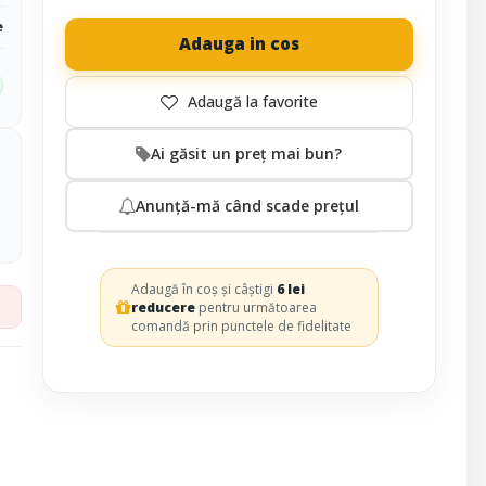
e
Adauga in cos
Ai găsit un preț mai bun?
Anunță-mă când scade prețul
Adaugă în coș și câștigi
6 lei
reducere
pentru următoarea
comandă prin punctele de fidelitate