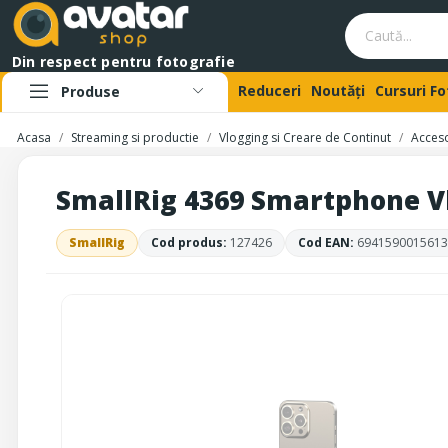
Din respect pentru fotografie
Reduceri
Noutăți
Cursuri F
Produse
Acasa
Streaming si productie
Vlogging si Creare de Continut
Acceso
SmallRig 4369 Smartphone Vl
SmallRig
Cod produs:
127426
Cod EAN:
6941590015613