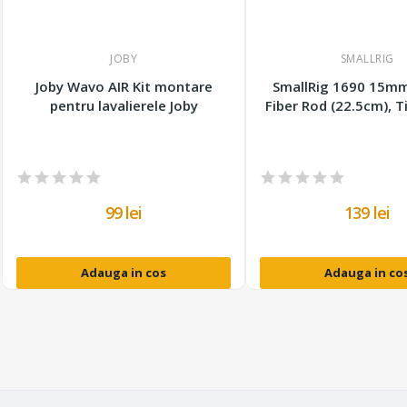
JOBY
SMALLRIG
Joby Wavo AIR Kit montare
SmallRig 1690 15m
pentru lavalierele Joby
Fiber Rod (22.5cm), T
99 lei
139 lei
Adauga in cos
Adauga in co