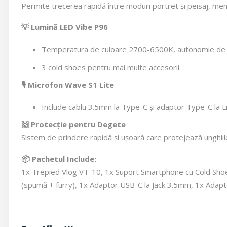
Permite trecerea rapidă între moduri portret și peisaj, menț
💡 Lumină LED Vibe P96
Temperatura de culoare 2700-6500K, autonomie de p
3 cold shoes pentru mai multe accesorii.
🎙️ Microfon Wave S1 Lite
Include cablu 3.5mm la Type-C și adaptor Type-C la Li
🙌 Protecție pentru Degete
Sistem de prindere rapidă și ușoară care protejează unghiile
📦 Pachetul Include:
1x Trepied Vlog VT-10, 1x Suport Smartphone cu Cold Shoe
(spumă + furry), 1x Adaptor USB-C la Jack 3.5mm, 1x Adapt