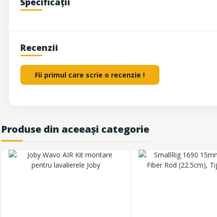
Specificații
Recenzii
Fii primul care scrie o recenzie !
Produse din aceeași categorie