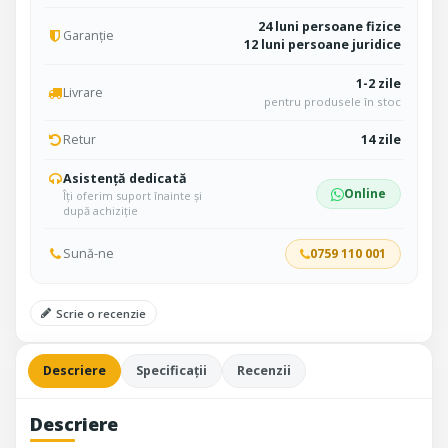
24 luni persoane fizice
Garanție
12 luni persoane juridice
1-2 zile
Livrare
pentru produsele în stoc
Retur
14 zile
Asistență dedicată
Online
Îți oferim suport înainte și
după achiziție
Sună-ne
0759 110 001
Scrie o recenzie
Descriere
Specificații
Recenzii
Descriere