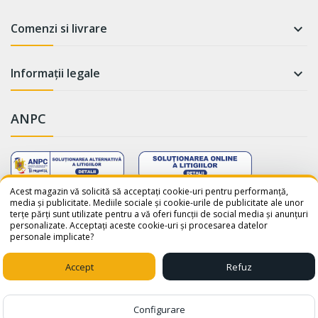
Comenzi si livrare

Informații legale

ANPC
WhatsApp
Suntem online!
Acest magazin vă solicită să acceptați cookie-uri pentru performanță,
media și publicitate. Mediile sociale și cookie-urile de publicitate ale unor
terțe părți sunt utilizate pentru a vă oferi funcții de social media și anunțuri
Salut! Cum te putem ajuta? Scrie-
personalizate. Acceptați aceste cookie-uri și procesarea datelor
ne pe WhatsApp!
personale implicate?
📞 +40759110001
© 2026 - avatar-shop.ro was crafted with ♥ by
Sico Media
Accept
Refuz
1
Configurare