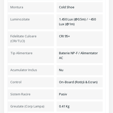
Montura
Cold Shoe
Luminozitate
1.450 Lux (@0.5m) / ~450
Lux (@1m)
Fidelitate Culoare
CRI 95+
(CRI/TLCI)
Tip Alimentare
Baterie NP-F / Alimentator
AC
Acumulator Inclus
Nu
Control
On-Board (Rotiță & Ecran)
Sistem Racire
Pasiv
Greutate (Corp Lampa)
0.41 Kg