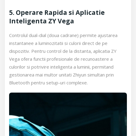
5. Operare Rapida si Aplicatie
Inteligenta ZY Vega
Controlul dual-dial (doua cadrane) permite ajustarea
instantanee a luminozitatii si culorii direct de pe
dispozitiv. Pentru control de la distanta, aplicatia ZY
Vega ofera functii profesionale de recunoastere a
culorilor si potrivire inteligenta a luminii, permitand
gestionarea mai multor unitati Zhiyun simultan prin
Bluetooth pentru setup-uri complexe.