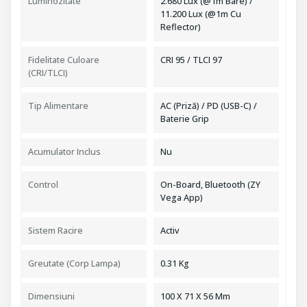
Luminozitate
2.680 Lux (@1m Bare) /
11.200 Lux (@1m Cu
Reflector)
Fidelitate Culoare
CRI 95 / TLCI 97
(CRI/TLCI)
Tip Alimentare
AC (Priză) / PD (USB-C) /
Baterie Grip
Acumulator Inclus
Nu
Control
On-Board, Bluetooth (ZY
Vega App)
Sistem Racire
Activ
Greutate (Corp Lampa)
0.31 Kg
Dimensiuni
100 X 71 X 56 Mm