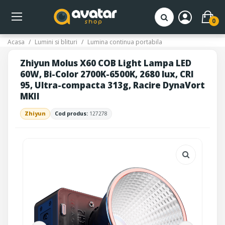
0
Acasa
Lumini si blituri
Lumina continua portabila
Zhiyun Molus X60 COB Light Lampa LED
60W, Bi-Color 2700K-6500K, 2680 lux, CRI
95, Ultra-compacta 313g, Racire DynaVort
MKII
Zhiyun
Cod produs:
127278