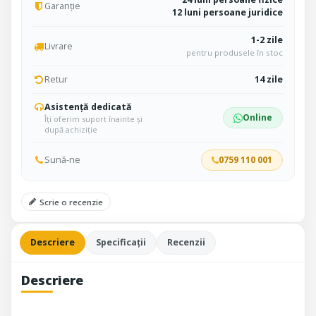
Garanție
12 luni persoane juridice
1-2 zile
Livrare
pentru produsele în stoc
Retur
14 zile
Asistență dedicată
Online
Îți oferim suport înainte și
după achiziție
Sună-ne
0759 110 001
Scrie o recenzie
Descriere
Specificații
Recenzii
Descriere