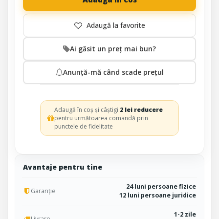
Ai găsit un preț mai bun?
Anunță-mă când scade prețul
Adaugă în coș și câștigi
2 lei reducere
pentru următoarea comandă prin
punctele de fidelitate
Avantaje pentru tine
24 luni persoane fizice
Garanție
12 luni persoane juridice
1-2 zile
Livrare