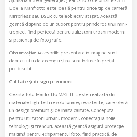
Ajunsă la a treia generație, geanta foto de umăr MA3-H-
L de la Manfrotto este ideală pentru orice tip de cameră
Mirrorless sau DSLR cu teleobiectiv atașat. Această
geantă dispune de un suport pentru prinderea unui mini-
trepied, fiind perfectă pentru utilizatorii urbani moderni
și pasionați de fotografie.
Observație:
Accesoriile prezentate în imagine sunt
doar cu titlu de exemplu și nu sunt incluse în prețul
produsului.
Calitate și design premium:
Geanta foto Manfrotto MA3-H-L este realizată din
materiale high-tech revoluționare, rezistente, care oferă
un design premium și de înaltă calitate. Concepută
pentru utilizatorii urbani, moderni, conectați la noile
tehnologii și trenduri, această geantă asigură protecție
maximă pentru echipamentul foto, fiind practică, de