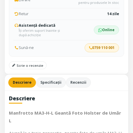
pentru produsele în stoc
Retur
14 zile
Asistență dedicată
Online
Îți oferim suport înainte și
după achiziție
Sună-ne
0759 110 001
Scrie o recenzie
Descriere
Specificații
Recenzii
Descriere
Manfrotto MA3-H-L Geantă Foto Holster de Umăr
L