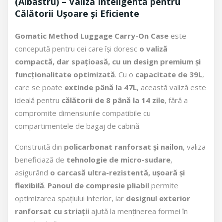
(Albastru) – Valiză Inteligentă pentru
Călătorii Ușoare și Eficiente
Gomatic Method Luggage Carry-On Case
este
concepută pentru cei care își doresc
o valiză
compactă, dar spațioasă, cu un design premium și
funcționalitate optimizată
. Cu o
capacitate de 39L
,
care se poate
extinde până la 47L
, această valiză este
ideală pentru
călătorii de 8 până la 14 zile
, fără a
compromite dimensiunile compatibile cu
compartimentele de bagaj de cabină.
Construită din
policarbonat ranforsat și nailon
, valiza
beneficiază de
tehnologie de micro-sudare
,
asigurând
o carcasă ultra-rezistentă, ușoară și
flexibilă
.
Panoul de compresie pliabil
permite
optimizarea spațiului interior, iar
designul exterior
ranforsat cu striații
ajută la menținerea formei în