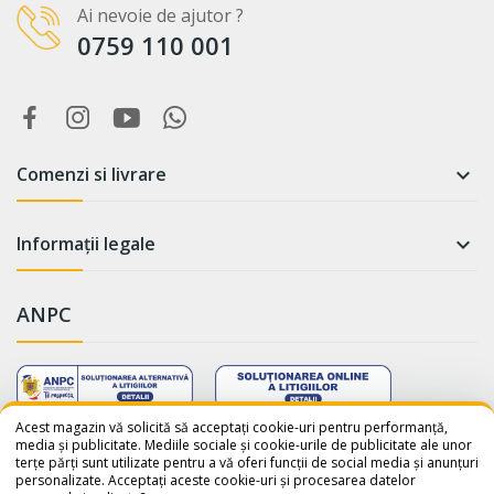
Ai nevoie de ajutor ?
0759 110 001
Comenzi si livrare

Informații legale

ANPC
WhatsApp
Suntem online!
Acest magazin vă solicită să acceptați cookie-uri pentru performanță,
media și publicitate. Mediile sociale și cookie-urile de publicitate ale unor
terțe părți sunt utilizate pentru a vă oferi funcții de social media și anunțuri
Salut! Cum te putem ajuta? Scrie-
personalizate. Acceptați aceste cookie-uri și procesarea datelor
ne pe WhatsApp!