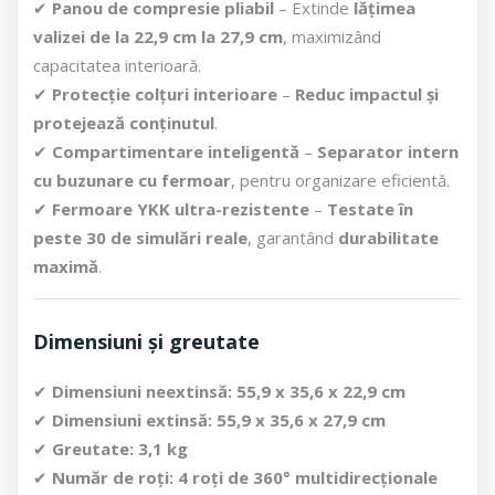
✔
Panou de compresie pliabil
– Extinde
lățimea
valizei de la 22,9 cm la 27,9 cm
, maximizând
capacitatea interioară.
✔
Protecție colțuri interioare
–
Reduc impactul și
protejează conținutul
.
✔
Compartimentare inteligentă
–
Separator intern
cu buzunare cu fermoar
, pentru organizare eficientă.
✔
Fermoare YKK ultra-rezistente
–
Testate în
peste 30 de simulări reale
, garantând
durabilitate
maximă
.
Dimensiuni și greutate
✔
Dimensiuni neextinsă:
55,9 x 35,6 x 22,9 cm
✔
Dimensiuni extinsă:
55,9 x 35,6 x 27,9 cm
✔
Greutate:
3,1 kg
✔
Număr de roți:
4 roți de 360° multidirecționale