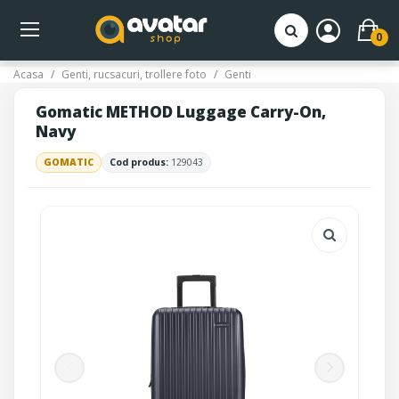
0
Acasa
Genti, rucsacuri, trollere foto
Genti
Gomatic METHOD Luggage Carry-On,
Navy
GOMATIC
Cod produs:
129043