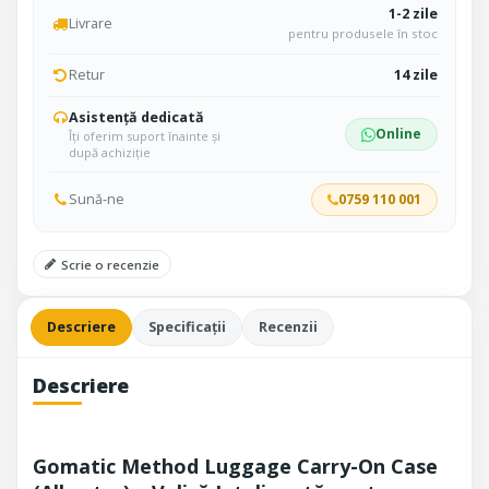
1-2 zile
Livrare
pentru produsele în stoc
Retur
14 zile
Asistență dedicată
Online
Îți oferim suport înainte și
după achiziție
Sună-ne
0759 110 001
Scrie o recenzie
Descriere
Specificații
Recenzii
Descriere
Gomatic Method Luggage Carry-On Case