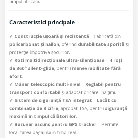
timpul utilizării.
Caracteristici principale
✔
Construcție ușoară și rezistentă
– Fabricată din
policarbonat și nailon
, oferind
durabilitate sporită
și
protecție împotriva șocurilor.
✔
Roti multidirecționale ultra-silențioase
–
4 roți
de 360° silent-glide
, pentru
manevrabilitate fără
efort
.
✔
Mâner telescopic multi-nivel
–
Reglabil pentru
transport confortabil
și adaptat oricărei înălțimi.
✔
Sistem de siguranță TSA integrat
–
Lacăt cu
combinație de 3 cifre
, aprobat TSA, pentru
siguranță
maximă în timpul călătoriilor
.
✔
Buzunar ascuns pentru GPS tracker
– Permite
localizarea bagajului în timp real.