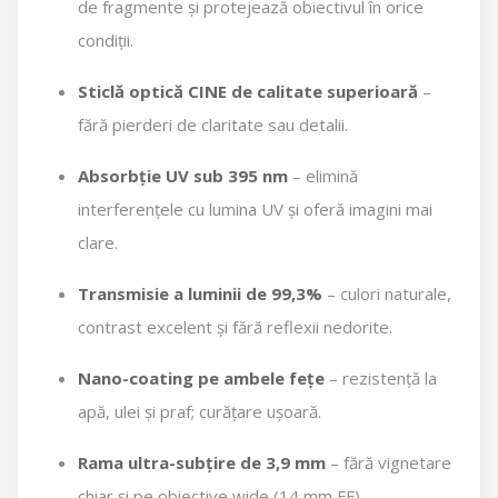
de fragmente și protejează obiectivul în orice
condiții.
Sticlă optică CINE de calitate superioară
–
fără pierderi de claritate sau detalii.
Absorbție UV sub 395 nm
– elimină
interferențele cu lumina UV și oferă imagini mai
clare.
Transmisie a luminii de 99,3%
– culori naturale,
contrast excelent și fără reflexii nedorite.
Nano-coating pe ambele fețe
– rezistență la
apă, ulei și praf; curățare ușoară.
Rama ultra-subțire de 3,9 mm
– fără vignetare
chiar și pe obiective wide (14 mm FF).