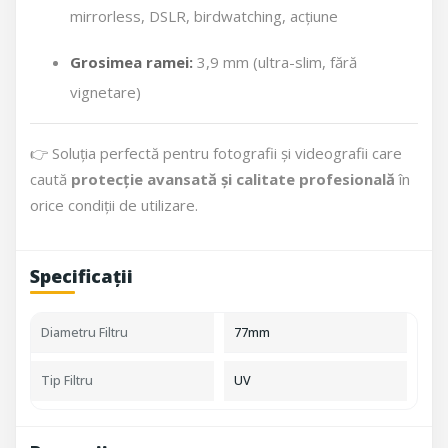
mirrorless, DSLR, birdwatching, acțiune
Grosimea ramei:
3,9 mm (ultra-slim, fără
vignetare)
👉 Soluția perfectă pentru fotografii și videografii care
caută
protecție avansată și calitate profesională
în
orice condiții de utilizare.
Specificații
Diametru Filtru
77mm
Tip Filtru
UV