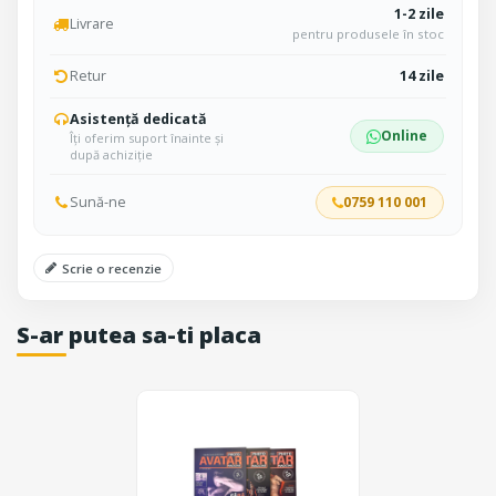
1-2 zile
Livrare
pentru produsele în stoc
Retur
14 zile
Asistență dedicată
Online
Îți oferim suport înainte și
după achiziție
Sună-ne
0759 110 001
Scrie o recenzie
S-ar putea sa-ti placa