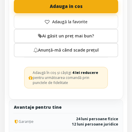
Adauga in cos
Ai găsit un preț mai bun?
Anunță-mă când scade prețul
Adaugă în coș și câștigi
4 lei reducere
pentru următoarea comandă prin
punctele de fidelitate
Avantaje pentru tine
24 luni persoane fizice
Garanție
12 luni persoane juridice