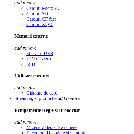
add
remove
Carduri MicroSD
Carduri SD
Carduri CF fast
Carduri XQD
Memorii externe
add
remove
Stick-uri USB
HDD Extern
SSD
Cititoare carduri
add
remove
Cititoare de card
Streaming si productie
add
remove
Echipamente Regie si Broadcast
add
remove
Mixere Video si Switchere
Encodere, Decodere si Captura