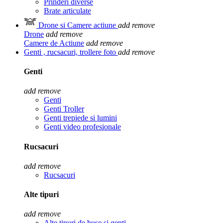
Prinderi diverse
Brate articulate
Drone si Camere actiune
add
remove
Drone
add
remove
Camere de Actiune
add
remove
Genti , rucsacuri, trollere foto
add
remove
Genti
add
remove
Genti
Genti Troller
Genti trepiede si lumini
Genti video profesionale
Rucsacuri
add
remove
Rucsacuri
Alte tipuri
add
remove
Alte tipuri de huse si genti