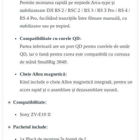
Permite montarea rapidă pe trepiede Arca-type și
stabilizatoare DJI RS 2 / RSC 2 / RS 3 / RS 3 Pro / RS 4 /
RS 4 Pro, facilitând tranzițiile între filmare manuală, cu
stabilizator sau pe trepied.
Compatibilitate cu curele QD:
Partea inferioară are un port QD pentru curelele de umăr
QD, iar o fantă pentru curea este compatibilă cu cureaua
de mână SmallRig 3848.
Cheie Allen magnetică:
Kitul include o cheie Allen magnetică integrată, pentru un
acces rapid și o asamblare și dezasamblare ușoară.
🔹
Compatibilitate:
Sony ZV-E10 II
🔹
Pachetul include:
1x Placă de montare în formă de L