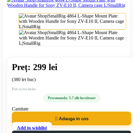
Preț: 299 lei
(380 lei buc)
Preț cu tva inclus
Precomanda: 5-7 zile lucrătoare
Cantitate

Adauga in cos
Add to wishlist