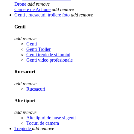
Drone
add
remove
Camere de Actiune
add
remove
Genti , rucsacuri, trollere foto
add
remove
Genti
add
remove
Genti
Genti Troller
Genti trepiede si lumini
Genti video profesionale
Rucsacuri
add
remove
Rucsacuri
Alte tipuri
add
remove
Alte tipuri de huse si genti
Tocuri de camera
Trepiede
add
remove