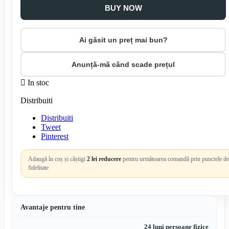
BUY NOW
Ai găsit un preț mai bun?
Anunță-mă când scade prețul

In stoc
Distribuiti
Distribuiti
Tweet
Pinterest
Adaugă în coș și câștigi
2 lei reducere
pentru următoarea comandă prin punctele de
fidelitate
Avantaje pentru tine
24 luni persoane fizice