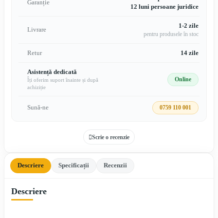
Garanție
12 luni persoane juridice
1-2 zile
Livrare
pentru produsele în stoc
Retur
14 zile
Asistență dedicată
Online
Îți oferim suport înainte și după
achiziție
Sună-ne
0759 110 001
Scrie o recenzie
Descriere
Specificații
Recenzii
Descriere