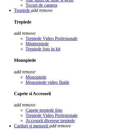
Tocuri de camera
Trepiede
add
remove
Trepiede
add
remove
Trepiede Video Profesionale
Minitrepiede
Trepiede foto in kit
Monopiede
add
remove
Monopiede
Monopiede video fluide
Capete si Accesorii
add
remove
Capete trepiede foto
Trepiede Video Profesionale
Accesorii diverese trepiede
Carduri și memorii
add
remove