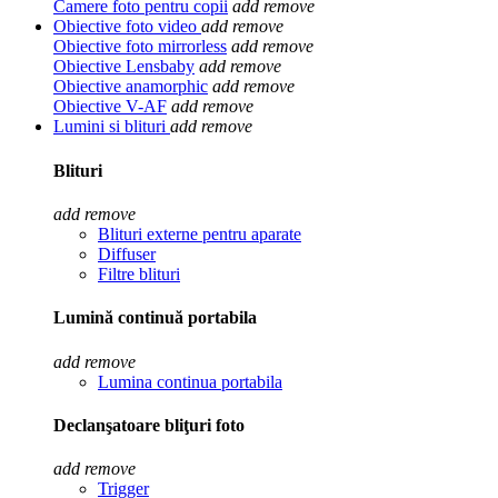
Camere foto pentru copii
add
remove
Obiective foto video
add
remove
Obiective foto mirrorless
add
remove
Obiective Lensbaby
add
remove
Obiective anamorphic
add
remove
Obiective V-AF
add
remove
Lumini si blituri
add
remove
Blituri
add
remove
Blituri externe pentru aparate
Diffuser
Filtre blituri
Lumină continuă portabila
add
remove
Lumina continua portabila
Declanşatoare bliţuri foto
add
remove
Trigger