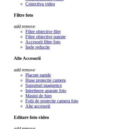
Conectiva video
Filtre foto
add
remove
Filtre obiective filet
Filtre obiective patrate
Accesorii filtre foto
Inele reductie
Alte Accesorii
add
remove
Placute rapide
Huse protectie camera
Suporturi magnetice
Intretinere aparate foto
Masini de fum
Folii de protectie camera foto
Alte accesorii
Editare foto-video
add
remove