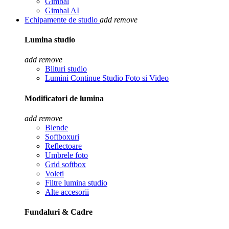
Gimbal
Gimbal AI
Echipamente de studio
add
remove
Lumina studio
add
remove
Blituri studio
Lumini Continue Studio Foto si Video
Modificatori de lumina
add
remove
Blende
Softboxuri
Reflectoare
Umbrele foto
Grid softbox
Voleti
Filtre lumina studio
Alte accesorii
Fundaluri & Cadre