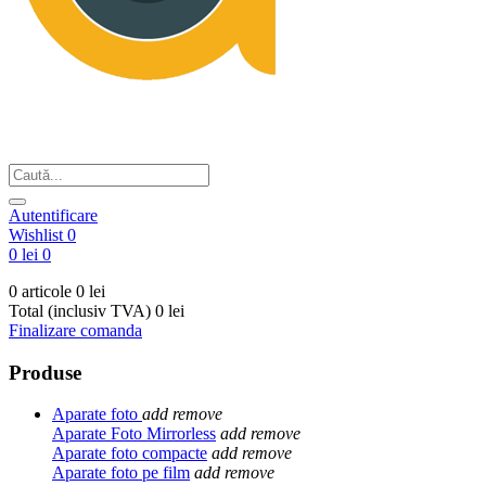
Din respect pentru fotografie
Autentificare
Wishlist
0
0 lei
0
0 articole
0 lei
Total (inclusiv TVA)
0 lei
Finalizare comanda
Produse
Aparate foto
add
remove
Aparate Foto Mirrorless
add
remove
Aparate foto compacte
add
remove
Aparate foto pe film
add
remove