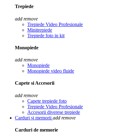
Trepiede
add
remove
Trepiede Video Profesionale
Minitrepiede
Trepiede foto in kit
Monopiede
add
remove
Monopiede
Monopiede video fluide
Capete si Accesorii
add
remove
Capete trepiede foto
Trepiede Video Profesionale
Accesorii diverese trepiede
Carduri și memorii
add
remove
Carduri de memorie