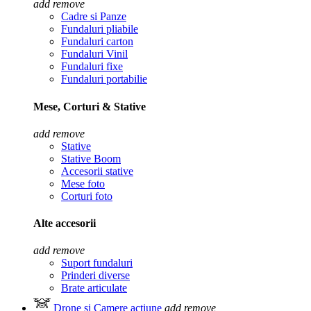
add
remove
Cadre si Panze
Fundaluri pliabile
Fundaluri carton
Fundaluri Vinil
Fundaluri fixe
Fundaluri portabilie
Mese, Corturi & Stative
add
remove
Stative
Stative Boom
Accesorii stative
Mese foto
Corturi foto
Alte accesorii
add
remove
Suport fundaluri
Prinderi diverse
Brate articulate
Drone si Camere actiune
add
remove