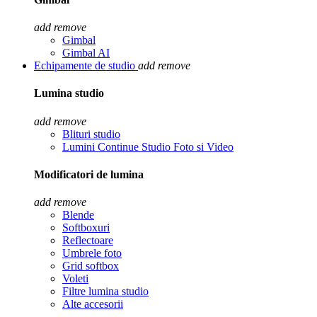
add
remove
Gimbal
Gimbal AI
Echipamente de studio
add
remove
Lumina studio
add
remove
Blituri studio
Lumini Continue Studio Foto si Video
Modificatori de lumina
add
remove
Blende
Softboxuri
Reflectoare
Umbrele foto
Grid softbox
Voleti
Filtre lumina studio
Alte accesorii