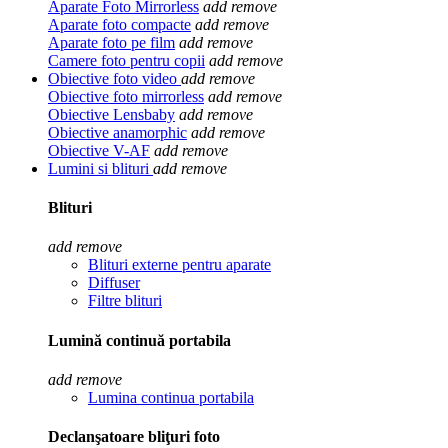
Aparate Foto Mirrorless
add
remove
Aparate foto compacte
add
remove
Aparate foto pe film
add
remove
Camere foto pentru copii
add
remove
Obiective foto video
add
remove
Obiective foto mirrorless
add
remove
Obiective Lensbaby
add
remove
Obiective anamorphic
add
remove
Obiective V-AF
add
remove
Lumini si blituri
add
remove
Blituri
add
remove
Blituri externe pentru aparate
Diffuser
Filtre blituri
Lumină continuă portabila
add
remove
Lumina continua portabila
Declanşatoare bliţuri foto