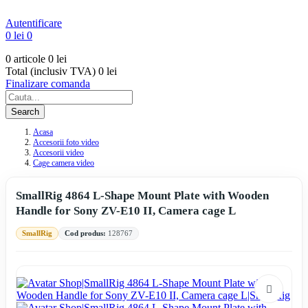
Autentificare
0 lei
0
0 articole
0 lei
Total (inclusiv TVA)
0 lei
Finalizare comanda
Search
Acasa
Accesorii foto video
Accesorii video
Cage camera video
SmallRig 4864 L-Shape Mount Plate with Wooden
Handle for Sony ZV-E10 II, Camera cage L
SmallRig
Cod produs:
128767