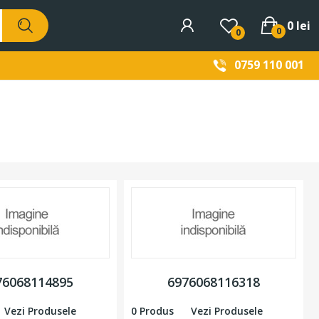
0 lei
0
0
0759 110 001
76068114895
6976068116318
Vezi Produsele
0 Produs
Vezi Produsele