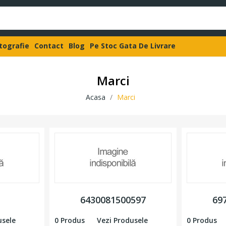
otografie
Contact
Blog
Pe Stoc Gata De Livrare
Marci
Acasa
Marci
6430081500597
69
usele
0 Produs
Vezi Produsele
0 Produs