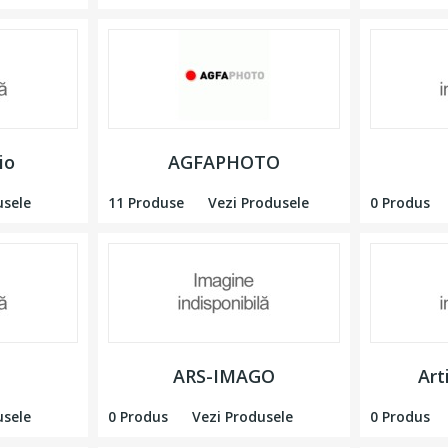
io
AGFAPHOTO
usele
11 Produse
Vezi Produsele
0 Produs
ARS-IMAGO
Art
usele
0 Produs
Vezi Produsele
0 Produs