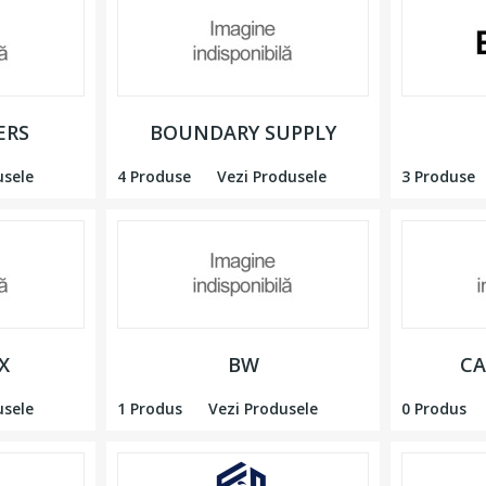
ERS
BOUNDARY SUPPLY
usele
4 Produse
Vezi Produsele
3 Produse
FX
BW
C
usele
1 Produs
Vezi Produsele
0 Produs