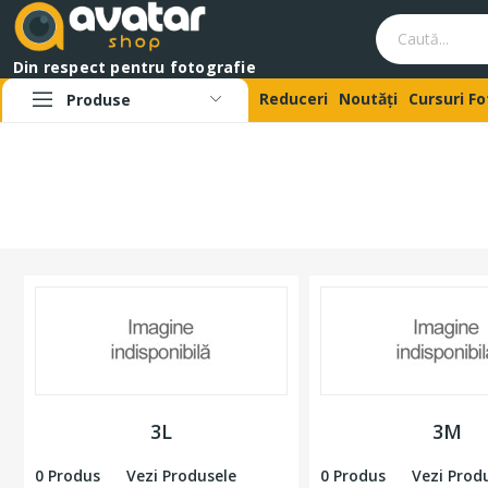
Din respect pentru fotografie
Reduceri
Noutăți
Cursuri F
Produse
3L
3M
0 Produs
Vezi Produsele
0 Produs
Vezi Prod