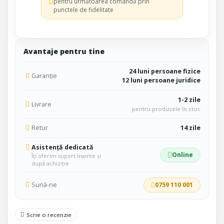
pentru următoarea comandă prin
punctele de fidelitate
Avantaje pentru tine
24 luni persoane fizice
Garanție
12 luni persoane juridice
1-2 zile
Livrare
pentru produsele în stoc
Retur
14 zile
Asistență dedicată
Online
Îți oferim suport înainte și
după achiziție
Sună-ne
0759 110 001
Scrie o recenzie