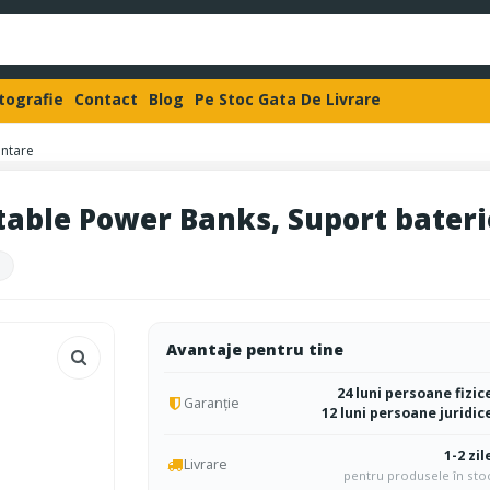
otografie
Contact
Blog
Pe Stoc Gata De Livrare
ontare
rtable Power Banks, Suport bater
Avantaje pentru tine
24 luni persoane fizic
Garanție
12 luni persoane juridic
1-2 zil
Livrare
pentru produsele în sto