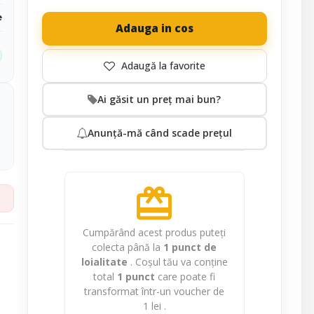
e
Adauga in cos
Ai găsit un preț mai bun?
Anunță-mă când scade prețul
redeem
Cumpărând acest produs puteți
colecta până la
1
punct de
loialitate
. Coșul tău va conține
total
1
punct
care poate fi
transformat într-un voucher de
1 lei
.