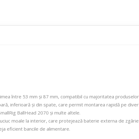
țimea între 53 mm și 87 mm, compatibil cu majoritatea produselor 
ară, inferioară și din spate, care permit montarea rapidă pe dive
mallRig BallHead 2070 și multe altele.
iuc moale la interior, care protejează baterie externa de zgârietur
ja eficient bancile de alimentare.