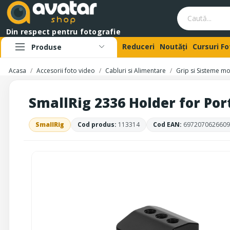
Din respect pentru fotografie
Reduceri
Noutăți
Cursuri F
Produse
Acasa
Accesorii foto video
Cabluri si Alimentare
Grip si Sisteme m
SmallRig 2336 Holder for Po
SmallRig
Cod produs:
113314
Cod EAN:
6972070626609