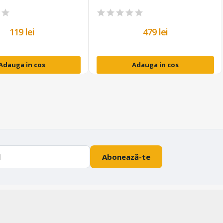
119 lei
479 lei
Adauga in cos
Adauga in cos
Abonează-te