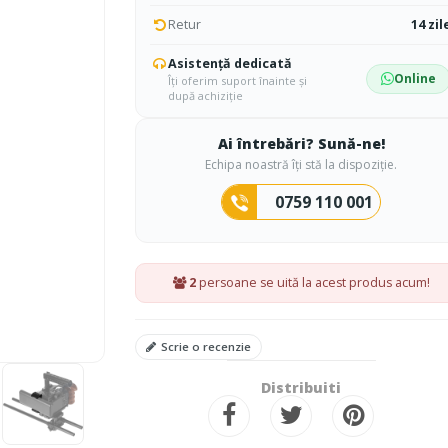
Retur
14 zil
Asistență dedicată
Online
Îți oferim suport înainte și
după achiziție
Ai întrebări? Sună-ne!
Echipa noastră îți stă la dispoziție.
0759 110 001
2
persoane se uită la acest produs acum!
Scrie o recenzie
Distribuiti