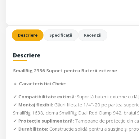
Descriere
Specificații
Recenzii
Descriere
SmallRig 2336 Suport pentru Baterii externe
🔹
Caracteristici Cheie:
✔
Compatibilitate extinsă:
Suportă baterii externe cu lă
✔
Montaj flexibil:
Găuri filetate 1/4"-20 pe partea superio
SmallRig 1638, clema SmallRig Dual Rod Clamp 942, brațul S
✔
Protecție suplimentară:
Tampoane de protecție din cauc
✔
Durabilitate:
Constructie solidă pentru a susține și prote