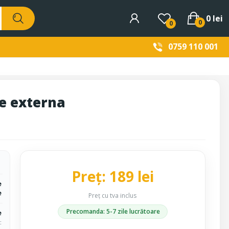
0 lei
0
0
0759 110 001
ie externa
Preț: 189 lei
e
e
Preț cu tva inclus
Precomanda: 5-7 zile lucrătoare
e
c