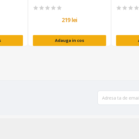
219 lei
s
Adauga in cos