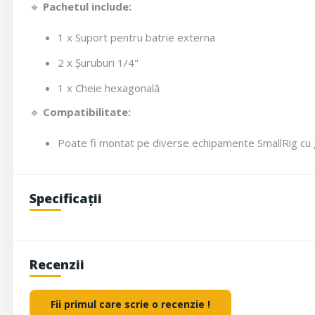
🔹
Pachetul include:
1 x Suport pentru batrie externa
2 x Șuruburi 1/4"
1 x Cheie hexagonală
🔹
Compatibilitate:
Poate fi montat pe diverse echipamente SmallRig cu g
Specificații
Recenzii
Fii primul care scrie o recenzie !