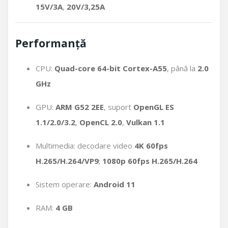
15V/3A
,
20V/3,25A
Performanță
CPU:
Quad-core 64-bit Cortex-A55
, până la
2.0
GHz
GPU:
ARM G52 2EE
, suport
OpenGL ES
1.1/2.0/3.2
,
OpenCL 2.0
,
Vulkan 1.1
Multimedia: decodare video
4K 60fps
H.265/H.264/VP9
;
1080p 60fps H.265/H.264
Sistem operare:
Android 11
RAM:
4 GB