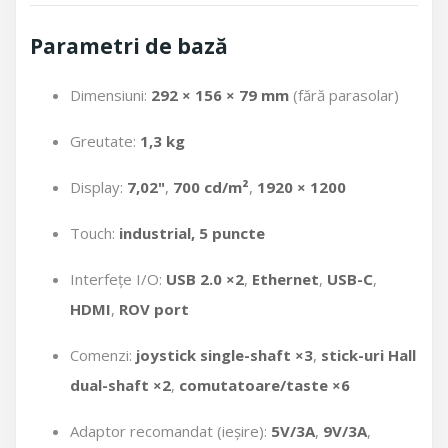
Parametri de bază
Dimensiuni:
292 × 156 × 79 mm
(fără parasolar)
Greutate:
1,3 kg
Display:
7,02"
,
700 cd/m²
,
1920 × 1200
Touch:
industrial, 5 puncte
Interfețe I/O:
USB 2.0 ×2
,
Ethernet
,
USB-C
,
HDMI
,
ROV port
Comenzi:
joystick single-shaft ×3
,
stick-uri Hall
dual-shaft ×2
,
comutatoare/taste ×6
Adaptor recomandat (ieșire):
5V/3A
,
9V/3A
,