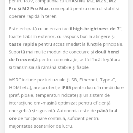
pentru ROV, compatibilă cu
CHASING M2, M2 S, M2
Pro și M2 Pro Max
, concepută pentru control stabil și
operare rapidă în teren.
Este echipată cu un ecran tactil
high-brightness de 7”
,
foarte lizibil în exterior, cu răspuns bun la atingere și
taste rapide
pentru acces imediat la funcțiile principale.
Suportă mai multe moduri de conectare și
două benzi
de frecvență
pentru comunicație, astfel încât legătura
și transmisia să rămână stabile și fiabile.
WSRC include porturi uzuale (USB, Ethernet, Type-C,
HDMI etc.), are protecție
IP65
pentru lucru în medii dure
(praf, ploaie, temperaturi ridicate) și un sistem de
interacțiune om–mașină optimizat pentru eficiență
energetică și siguranță. Autonomia este de
până la 4
ore
de funcționare continuă, suficient pentru
majoritatea scenariilor de lucru.