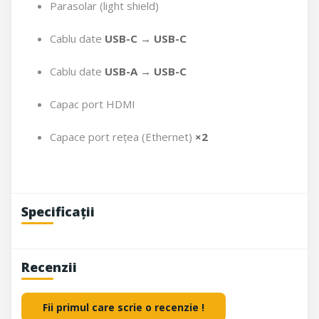
Parasolar (light shield)
Cablu date
USB-C → USB-C
Cablu date
USB-A → USB-C
Capac port HDMI
Capace port rețea (Ethernet)
×2
Specificații
Recenzii
Fii primul care scrie o recenzie !