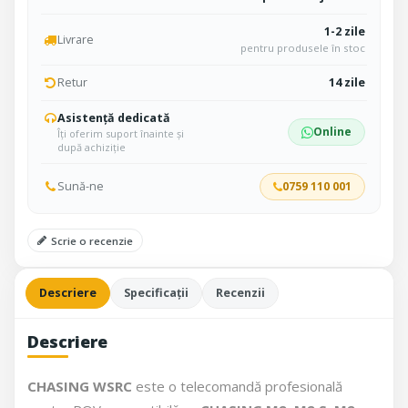
1-2 zile
Livrare
pentru produsele în stoc
Retur
14 zile
Asistență dedicată
Online
Îți oferim suport înainte și
după achiziție
Sună-ne
0759 110 001
Scrie o recenzie
Descriere
Specificații
Recenzii
Descriere
CHASING WSRC
este o telecomandă profesională