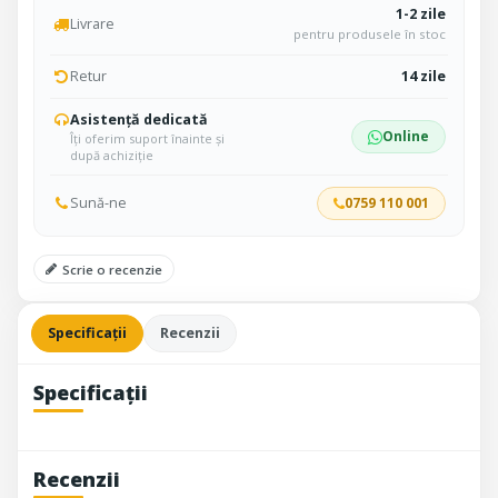
1-2 zile
Livrare
pentru produsele în stoc
Retur
14 zile
Asistență dedicată
Online
Îți oferim suport înainte și
după achiziție
Sună-ne
0759 110 001
Scrie o recenzie
Specificații
Recenzii
Specificații
Recenzii