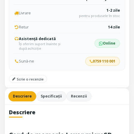
1-2 zile
Livrare
pentru produsele în stoc
Retur
14 zile
Asistență dedicată
Online
Îți oferim suport înainte și
după achiziție
Sună-ne
0759 110 001
Scrie o recenzie
Descriere
Specificații
Recenzii
Descriere