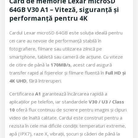
Card de memorie Lexar microSD
64GB V30 A1 – Viteză, siguranță și
performanță pentru 4K
Cardul Lexar microSD 64GB este soluția ideală pentru
cei care au nevoie de performanță stabilă în
fotografiere, filmare sau utilizarea zilnică pe
smartphone, tabletă sau cameră de acțiune. Cu viteze
de citire de până la
170MB/s
, acest card asigură
transfer rapid al fișierelor și filmare fluentă în
Full HD și
4K UHD
, fără întreruperi.
Certificarea
A1
garantează încărcarea rapidă a
aplicațiilor pe telefon, iar standardele
V30 / U3 / Class
10
oferă flux continuu de scriere pentru imagini și clipuri
video de înaltă calitate. Cardul este construit pentru a
rezista în cele mai dificile condiții: temperaturi extreme,
apă (IPX7), raze X, vibrații, șocuri și căderi de până la