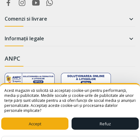
Comenzi si livrare

Informații legale

ANPC
WhatsApp
Suntem online!
Acest magazin vă solicită să acceptați cookie-uri pentru performanță,
media și publicitate. Mediile sociale și cookie-urile de publicitate ale unor
terțe părți sunt utilizate pentru a vă oferi funcții de social media și anunțuri
Salut! Cum te putem ajuta? Scrie-
personalizate. Acceptați aceste cookie-uri și procesarea datelor
ne pe WhatsApp!
personale implicate?
📞 +40759110001
© 2026 - avatar-shop.ro was crafted with ♥ by
Sico Media
Accept
Refuz
1